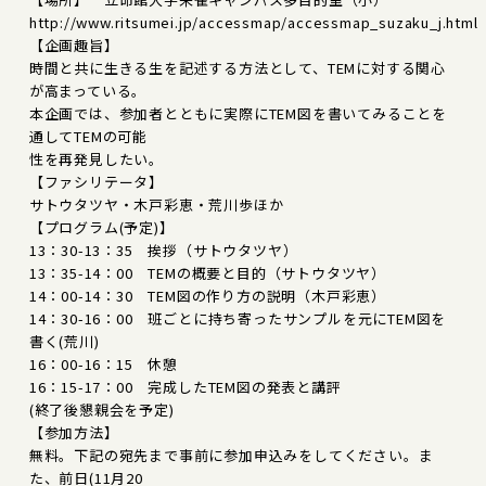
http://www.ritsumei.jp/accessmap/accessmap_suzaku_j.html
【企画趣旨】
時間と共に生きる生を記述する方法として、TEMに対する関心
が高まっている。
本企画では、参加者とともに実際にTEM図を書いてみることを
通してTEMの可能
性を再発見したい。
【ファシリテータ】
サトウタツヤ・木戸彩恵・荒川歩ほか
【プログラム(予定)】
13：30-13：35 挨拶（サトウタツヤ）
13：35-14：00 TEMの概要と目的（サトウタツヤ）
14：00-14：30 TEM図の作り方の説明（木戸彩恵）
14：30-16：00 班ごとに持ち寄ったサンプルを元にTEM図を
書く(荒川)
16：00-16：15 休憩
16：15-17：00 完成したTEM図の発表と講評
(終了後懇親会を予定)
【参加方法】
無料。下記の宛先まで事前に参加申込みをしてください。ま
た、前日(11月20