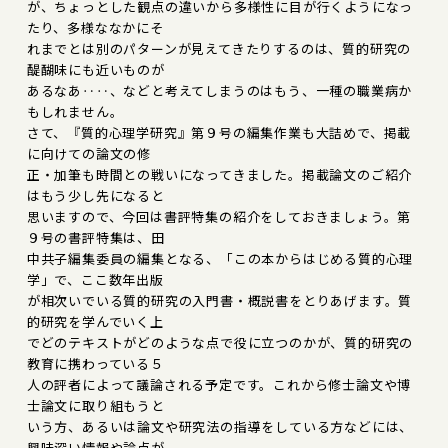
が、ちょっとした観点の違いから多様性に目が行くようになっ
たり、多様ななかにそ
れまでとは別のパターンが見えてきたりするのは、質的研究の
醍醐味にも近いものが
あるなあ‥‥、などと考えてしまうのはもう、一種の職業病か
もしれません。
さて、『質的心理学研究』第９号の編集作業も大詰めで、掲載
に向けての論文の修
正・加筆も時間との戦いになってきました。掲載論文のご紹介
はもう少し先になると
思いますので、今回は書評特集の紹介をしておきましょう。第
９号の書評特集は、田
中共子編集委員の編集となる、「この本からはじめる質的心理
学」で、ここ数年出版
が相次いでいる質的研究の入門書・概説書をとりあげます。質
的研究を学んでいく上
でどのテキストがどのような点で役に立つのかが、質的研究の
教育に携わっている５
人の評者によって議論される予定です。これから修士論文や博
士論文に取り組もうと
いう方、あるいは論文や研究法の指導をしている方などには、
興味深い情報や論点が