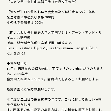
【コメンテータ】山本智子氏（奈良女子大学）
【資料代】日本質的心理学会会員及び科研費メンバー無料
発達障害当事者及び家族 300円
その他の参加者 1,000円
【問い合わせ先】徳島大学大学院ソシオ・アーツ・アンド・サ
イエンス研究部
所属、総合科学部併任准教授樫田美雄まで。
E-mail : kashida「あっと」ias.tokushima-u.ac.jp（「あっ
と」を@に）
◆事務局より
10月13日現在の会員動向は、丁度キリのいい末広がりの８８８
名。2009年度
会費納入率は６１％です。会費納入をよろしくお願いします。
名簿調査にご協力お願いします。
本年度は二回目の役員選挙の年です。これに伴って新しい名簿
を作成いたしま
す。所属その他に変更のある方は、この機会に訂正をお願いし