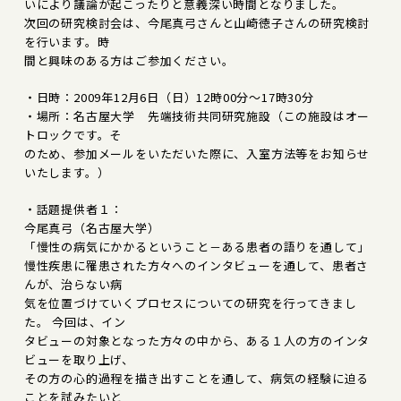
いにより議論が起こったりと意義深い時間となりました。
次回の研究検討会は、今尾真弓さんと山崎徳子さんの研究検討
を行います。時
間と興味のある方はご参加ください。
・日時：2009年12月6日（日）12時00分～17時30分
・場所：名古屋大学 先端技術共同研究施設（この施設はオー
トロックです。そ
のため、参加メールをいただいた際に、入室方法等をお知らせ
いたします。）
・話題提供者１：
今尾真弓（名古屋大学）
「慢性の病気にかかるということ－ある患者の語りを通して」
慢性疾患に罹患された方々へのインタビューを通して、患者さ
んが、治らない病
気を位置づけていくプロセスについての研究を行ってきまし
た。 今回は、イン
タビューの対象となった方々の中から、ある１人の方のインタ
ビューを取り上げ、
その方の心的過程を描き出すことを通して、病気の経験に迫る
ことを試みたいと