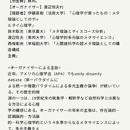
【参加費】無料。
【オーガナイザー】渡辺恒夫ｵ)
【提題者】伊藤直樹（法政大学）「心理学が喪ったもの：メタ
理論としてのディ
ルタイ心理学」
鈴木聡志（東京農大）「メタ理論とディスコース分析」
渡辺恒夫（東邦大学）「心理学的多元論のメタサイエンス」
西條剛央（早稲田大学）「人間諸科学の超メタ理論としての構
造構成
主義」
<オーガナイザーによる主旨>
近年、アメリカ心理学会（APA）でもunity-disunity
debate（単一パラダイムに
よる統一か複数パラダイムによる多元主義か論争）が続いてい
る。その歴史的根
源の一つは、19世紀末の現象学・解釈学など自然科学とは異な
る方法による心理
学の構想にある。オーガナイザーの年来の主張は、存在論的―
認識論的―方法論
的―科学心理学的という４水準からなるメタサイエンスによっ
て、多元主義をメ