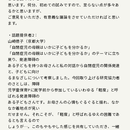
思います。何分、初めての試みですので、至らない点が多々あ
るかと思いますが、
ご意見をいただき、有意義な議論をさせていただければと思い
ます。
・話題提供者2：
山崎徳子（京都大学）
「自閉症児の母親はいかに子どもを分かるか」
「自閉症児の母親はいかに子どもを分かるか」のテーマに立ち
戻り、発達障碍の
ある子どもを持つお母さんと私の対話から自閉症児の関係発達
と、子どもに向け
るまなざしについて考察しました。今回取り上げる研究協力者
のさとしは、障碍
児学童保育Pに就学前から参加しているいわゆる「軽度」と呼
ばれる発達障碍の
ある子どもさんです。お母さんの心情もぐるぐると揺れ、なか
なか着地点が見い
だせません。それこそが、「軽度」と呼ばれるゆえの困難であ
るとも言えるので
しょうが…。このもやもやした感じを共有していただき、一緒