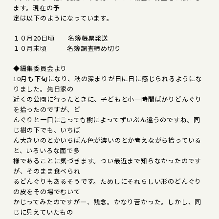
ます。現在の予
定は以下のようになっています。
１０月20日頃 名簿帳票発送
１０月末頃 名簿調査締め切り
◆編集委員会より
10月も下旬になり、秋の深まりが日に日に感じられるようにな
りました。先日家の
近くの公園に行ったときに、子どもと小一時間ばかりどんぐり
を拾ったのですが、ど
んぐりと一口に言っても樹によってずいぶん違うのですね。同
じ樹の下でも、いちば
ん大きいのとかいちばん色が濃いのとか考えながら拾っている
と、いろいろな面で多
様であることに気づきます。つい最近まで知らなかったのです
が、そのまま食べられ
るどんぐりもあるそうです。ためしにそれらしい形のどんぐり
の皮をその場でむいて
かじってみたのですが―、残念。かなり苦かった。しかし、同
じに見えていたもの