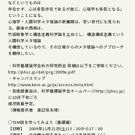
などというものは
存在せず、心は多型存在であるが故に、心理学も多型となる」
ということになる。
心理学・人間科学メタ理論の新展開は、若い世代にも見られ
る。最後の西條は、
竹田現象学と構造主義科学論を土台とし、構造構成主義という
人間科学メタ理論
を構想しているので、その立場からのメタ理論へのアプローチ
を期待したい。
・科学基礎論学会秋の研究例会 詳細は以下をご参照ください。
http://phsc.jp/dat/prg/2009a.pdf
・キャンパスマップ
http://www.keio.ac.jp/ja/access/mita.html
・各提題要旨は、科学基礎論学会ホームページhttp://phsc.jp/
に10月下旬ごろ
順次掲載予定。
（情報提供者 渡辺恒夫様）
○TEM図を作ってみよう（基礎編）
【日時】 2009年11月21日(土)13：30から17：00
【場所】 立命館大学朱雀キャンパス多目的室（小）