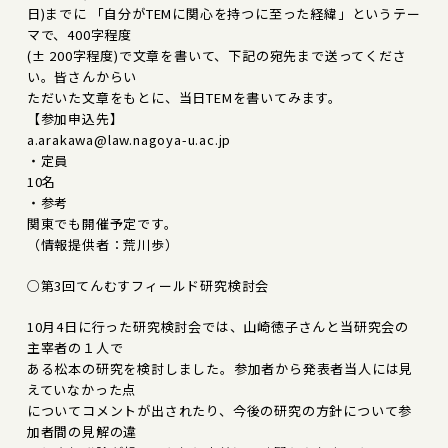
日)までに 「自分がTEMに関心を持つに至った経緯」というテー
マで、400字程度
(± 200字程度)で文章を書いて、下記の宛先まで送ってくださ
い。皆さんからい
ただいた文章をもとに、当日TEMを書いてみます。
【参加申込先】
a.arakawa@law.nagoya-u.ac.jp
・定員
10名
・参考
関東でも開催予定です。
（情報提供者：荒川歩）
○第3回てんむすフィールド研究検討会
10月4日に行った研究検討会では、山崎徳子さんと当研究会の
主宰者の１人で
ある松本の研究を検討しました。参加者から発表者当人には見
えていなかった点
についてコメントが出されたり、今後の研究の方針について参
加者間の見解の違