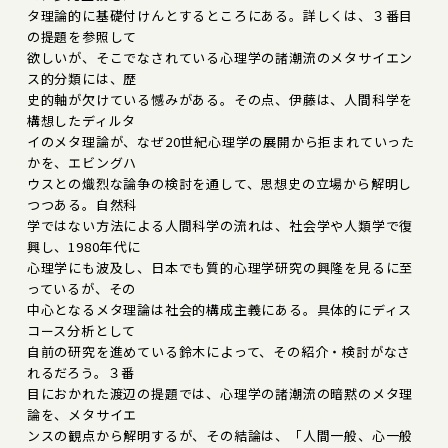
タ理論的に基礎付けんとするところにある。詳しくは、３番目
の提題を参照して
欲しいが、そこでなされている心理学の諸潮流のメタサイエン
ス的分類には、歴
史的軸が欠けている憾みがある。その点、伊藤は、人間科学を
構想したディルタ
イのメタ理論が、なぜ20世紀心理学の展開から拒まれていった
かを、エビングハ
ウスとの熾烈な論争の検討を通して、思想史の立場から解明し
つつある。自然科
学ではない方法による人間科学の流れは、社会学や人類学で復
興し、1980年代に
心理学にも波及し、日本でも質的心理学研究の興隆を見るに至
っているが、その
中心となるメタ理論は社会的構成主義にある。具体的にディス
コース分析として
自前の研究を進めている鈴木によって、その紹介・検討がなさ
れるだろう。３番
目におかれた渡辺の提題では、心理学の諸潮流の暗黙のメタ理
論を、メタサイエ
ンスの観点から解明するが、その結論は、「人間一般、心一般