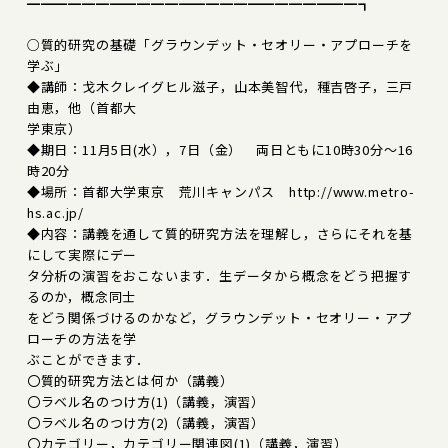
━━━━━━━━━━━━━━━━━━━━━━━━┓
○質的研究の基礎「グラウンデット・セオリー・アプローチを
学ぶ」
◆講師：戈木クレイグヒル滋子，山本美智代，種吉啓子，三戸
由恵，他（首都大
学東京）
◆期日：11月5日(水），7日（金） 両日ともに10時30分～16
時20分
◆場所：首都大学東京 荒川キャンパス http://www.metro-
hs.ac.jp/
◆内容：講義を通して質的研究方法を理解し，さらにそれを基
にして実際にデー
タ分析の演習をおこないます．生データから概念をどう把握す
るのか，概念同士
をどう関係づけるのかなど，グラウンデット・セオリー・アプ
ローチの方法を学
ぶことができます．
〇質的研究方法とは何か（講義）
〇ラベル名のつけ方(1)（講義，演習）
〇ラベル名のつけ方(2)（講義，演習）
〇カテゴリー，カテゴリー関連図(1)（講義，演習）