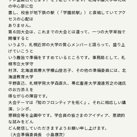
の中心部に位
置し、校舎が地下鉄の駅（「学園前駅」）と直結していてアク
セスの心配は
ありません。
第６回大会は、これまでの大会とは違って、一つの大学単独で
開催すると
いうより、札幌近郊の大学の質心メンバーと語らって、盛り上
げていこうと
いう趣旨で準備をすすめているところです。事務局として、札
幌市立大学守
村洋、北海道医療大学横山登志子、その他の準備委員には、北
海道教育大学
平野直己、札幌学院大学森直久、帯広畜産大学渡邉芳之の諸氏
のお力添えを
得ながらの陣容です。
大会テーマは『知のフロンティアを拓く』。それに相応しい講
演、シンポ、
懇親会等を企画中です。学会員の皆さまのアイディア、意欲的
な試みをどん
どん発信していただきますようお願い申し上げます。
（大会準備委員長 小島康次）