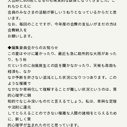
大会時に800名となるのも現実的な数値となってきました。こ
れもひとえに
会員のみなさまの活動が新しいうねりとなっているからだと思
います。
なお、毎回のことですが、今年度の会費の支払いがまだの方は
会費納入を
お願いします。
◆編集委員会からのお知らせ
この夏はやけに暑かったり、最近も急に局所的な大雨があった
り、もう秋
だというのに台風発生との話を聞かなかったり、天候も政局も
経済も、なか
なか予断を許さない混沌とした状況になりつつあります。この
ような複雑で
なかなか単純化して理解することが難しい状況というのは、質
的心理学に親
和的でなじみ深いものだと言えるでしょう。私は、単純な定理
や法則に還元
してとらえることのできない複雑な人間の諸相をとらえるため
に、新しく質
的心理学が生まれたのだと思っています。