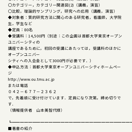
〇カテゴリー，カテゴリー関連図(2)（講義，演習）
〇比較，理論的サンプリング，研究への応用（講義，演習）
◆対象者：質的研究方法に関心のある研究者，看護師，大学院
生，学生など
◆定員：80名
◆受講料：14,500円（別途：この企画は首都大学東京オープン
ユニバーシティの
講座であるために，初回の受講にあたっては，受講料のほかに
オープンユニバー
シティへの入会金として3000円が必要です．）
◆申込方法：首都大学東京オープンユニバーシティホームペー
ジ
http://www.ou.tmu.ac.jp
または電話
０４２－６７７－２３６２
で，先着順に受け付けています．定員になり次第，締め切りで
す．
（情報提供者 山本美智代様）
┗━━━━━━━━━━━━━━━━━━━━━━━━━━━━━
■著書の紹介