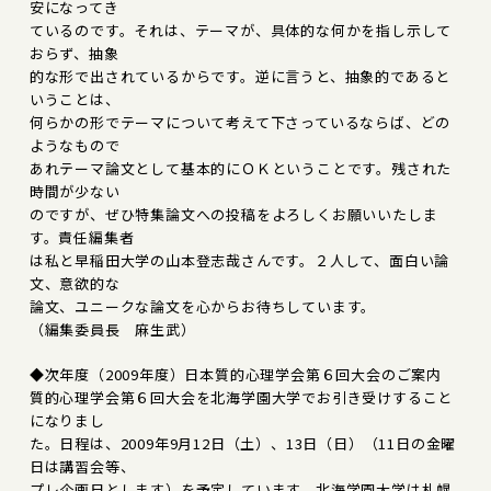
安になってき
ているのです。それは、テーマが、具体的な何かを指し示して
おらず、抽象
的な形で出されているからです。逆に言うと、抽象的であると
いうことは、
何らかの形でテーマについて考えて下さっているならば、どの
ようなもので
あれテーマ論文として基本的にＯＫということです。残された
時間が少ない
のですが、ぜひ特集論文への投稿をよろしくお願いいたしま
す。責任編集者
は私と早稲田大学の山本登志哉さんです。２人して、面白い論
文、意欲的な
論文、ユニークな論文を心からお待ちしています。
（編集委員長 麻生武）
◆次年度（2009年度）日本質的心理学会第６回大会のご案内
質的心理学会第６回大会を北海学園大学でお引き受けすること
になりまし
た。日程は、2009年9月12日（土）、13日（日）（11日の金曜
日は講習会等、
プレ企画日とします）を予定しています。北海学園大学は札幌