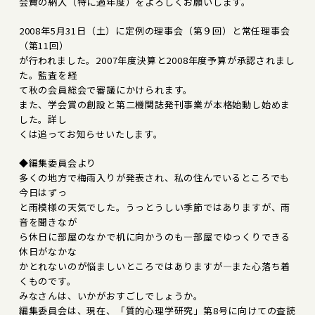
会費の納入（特に過年度）をよろしくお願いします。
2008年5月31日（土）に定例の理事会（第９回）と常任理事会
（第11回）
が行われました。2007年度決算と2008年度予算が承認されまし
た。監査を経
て秋の会員総会で審議にかけられます。
また、学会賞の創設と第二機関誌発刊事業が本格始動し始めま
した。詳し
くは追ってお知らせいたします。
◆編集委員会より
多くの地方で梅雨入りが発表され、私の住んでいるところでも
今日はずっ
と雨模様の天気でした。うっとうしい季節ではありますが、雨
音を聞きなが
ら休日に部屋のなかで机に向かうのも―部屋でゆっくりできる
休日がなかな
かとれないのが悩ましいところではありますが―また心落ち着
くものです。
みなさんは、いかがおすごしでしょうか。
編集委員会は、現在、「質的心理学研究」第8号に向けての査読