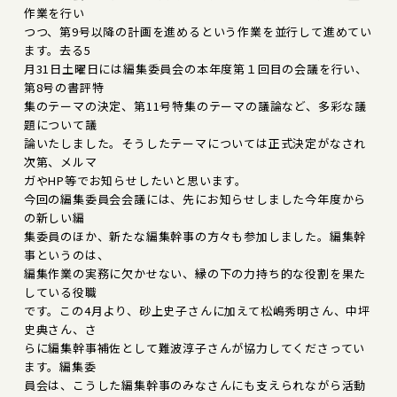
作業を行い
つつ、第9号以降の計画を進めるという作業を並行して進めてい
ます。去る5
月31日土曜日には編集委員会の本年度第１回目の会議を行い、
第8号の書評特
集のテーマの決定、第11号特集のテーマの議論など、多彩な議
題について議
論いたしました。そうしたテーマについては正式決定がなされ
次第、メルマ
ガやHP等でお知らせしたいと思います。
今回の編集委員会会議には、先にお知らせしました今年度から
の新しい編
集委員のほか、新たな編集幹事の方々も参加しました。編集幹
事というのは、
編集作業の実務に欠かせない、縁の下の力持ち的な役割を果た
している役職
です。この4月より、砂上史子さんに加えて松嶋秀明さん、中坪
史典さん、さ
らに編集幹事補佐として難波淳子さんが協力してくださってい
ます。編集委
員会は、こうした編集幹事のみなさんにも支えられながら活動