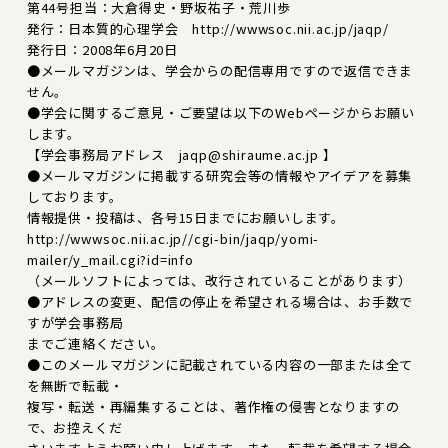
第44号担当：大倉得史・野坂祐子・荒川歩
発行：日本質的心理学会 http://wwwsoc.nii.ac.jp/jaqp/
発行日：2008年6月20日
●メールマガジンは、学会からの配信専用ですので返信できま
せん。
●学会に関するご意見・ご要望は以下のWebページからお願い
します。
【学会事務局アドレス jaqp@shiraume.ac.jp 】
●メールマガジンに掲載する研究会等の情報やアイデアを募集
しております。
情報提供・投稿は、各号15日までにお願いします。
http://wwwsoc.nii.ac.jp//cgi-bin/jaqp/yomi-
mailer/y_mail.cgi?id=info
（メールソフトによっては、改行されていることがあります）
●アドレスの変更、配信の停止を希望される場合は、お手数で
すが学会事務局
までご連絡ください。
●このメールマガジンに記載されている内容の一部または全て
を無断で転載・
複写・転送・再編集することは、著作権の侵害となりますの
で、お控えくだ