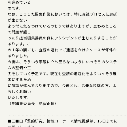
を進めている
のです。
なお、こうした編集作業においては、特に査読プロセスに遅延
が生じない
よう常に気をつけているつもりではありますが、思わぬところ
で問題が起こ
ったり担当編集委員の側にアクシデントが生じたりすることが
あります。こ
の１年の間にも、査読の遅れでご迷惑をかけたケースが何件か
ありました。
今後は、そういう事態に立ち至らないようにいっそうのシステ
ムの整備や工
夫をしていく予定です。現在も査読の迅速化をよりいっそう確
実にするため
に議論が進んでおりますので、今後とも、活発な投稿の方、よ
ろしくお願い
いたします。
（副編集委員長 能智正博）
………………………………………………………………………………
■□■□「質的研究」情報コーナー＜情報提供は、15日までに
お願いします＞