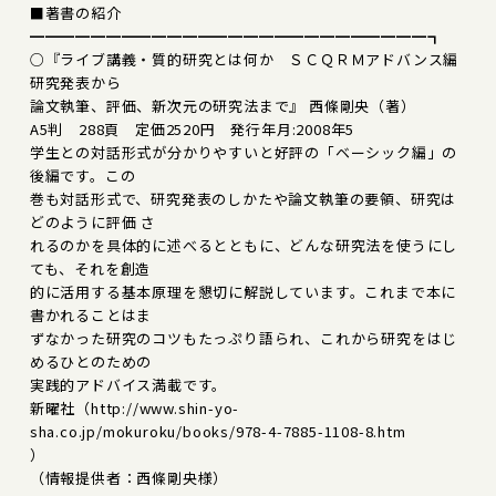
■著書の紹介
━━━━━━━━━━━━━━━━━━━━━━━━━━┓
○『ライブ講義・質的研究とは何か ＳＣＱＲＭアドバンス編――
研究発表から
論文執筆、評価、新次元の研究法まで』 西條剛央（著）
A5判 288頁 定価2520円 発行年月:2008年5
学生との対話形式が分かりやすいと好評の「ベーシック編」の
後編です。この
巻も対話形式で、研究発表のしかたや論文執筆の要領、研究は
どのように評価 さ
れるのかを具体的に述べるとともに、どんな研究法を使うにし
ても、それを創造
的に活用する基本原理を懇切に解説しています。これまで本に
書かれることはま
ずなかった研究のコツもたっぷり語られ、これから研究をはじ
めるひとのための
実践的アドバイス満載です。
新曜社（http://www.shin-yo-
sha.co.jp/mokuroku/books/978-4-7885-1108-8.htm
）
（情報提供者：西條剛央様）