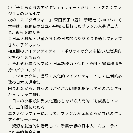
○『子どもたちのアイデンティティー・ポリティックス：ブラ
ジル人のいる小学
校のエスノグラフィー』 森田京子（著） 新曜社（2007/7/30）
本書は、長野県の公立小学校に転校したブラジル人男児三人
と、彼らを取り巻
く日本人教師・児童たちとの日常的なやりとりを通して見えて
きた、子どもたち
相互間のアイデンティティー・ポリティックスを描いた叙述的
分析の全容である
。それぞれ異なる学齢・日本語能力・個性・適性・家庭環境を
持つパウロ、ジョニ
ー、ジョナタは、言語・文化的マイノリティーとして圧倒的多
数の日本人児童に
囲まれながら、数々のサバイバル戦略を駆使してそのハンデイ
キャップを克服し
、日本の小学校に異文化適応しながら人間的にも成長してい
く。三年間にわたる
エスノグラフィーによって、ブラジル人児童たちが自己の持つ
アイデンティティ
ー資源を創造的に活用して、所属学級の日本人コミュニティー
と社会的統合を果