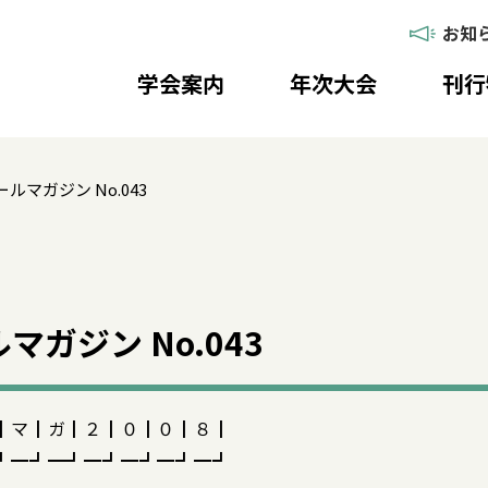
お知
学会案内
年次大会
刊行
ルマガジン No.043
ガジン No.043
┃マ┃ガ┃２┃０┃０┃８┃
┛━┛━┛━┛━┛━┛━┛