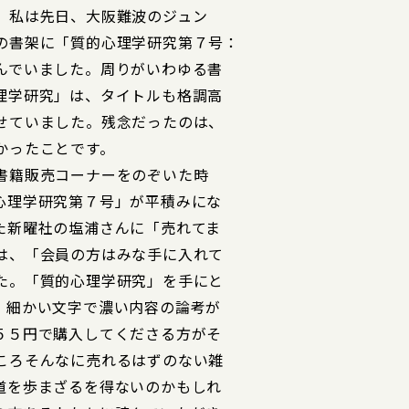
。私は先日、大阪難波のジュン
の書架に「質的心理学研究第７号：
んでいました。周りがいわゆる書
理学研究」は、タイトルも格調高
せていました。残念だったのは、
かったことです。
書籍販売コーナーをのぞいた時
心理学研究第７号」が平積みにな
た新曜社の塩浦さんに「売れてま
は、「会員の方はみな手に入れて
た。「質的心理学研究」を手にと
、細かい文字で濃い内容の論考が
５５円で購入してくださる方がそ
ころそんなに売れるはずのない雑
道を歩まざるを得ないのかもしれ