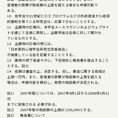
登壇者の旅費が助成額の上限を超える場合も申請可能で
ある。
10 他学会や21世紀ＣＯＥプログラムなどの外部資金から経済
的援助を得ている研究会は，応募できないこととする。
11 企画物の広報は，本学会メールマガジンおよびウェブサイ
トを通じて会員に周知し，企画参加は会員に対して開かれ
ているものとする。
12 企画物の広報の際には，
「日本質的心理学会研究交流委員会」
が後援している旨を記載することとする。
13 画物の終了後速やかに，下記宛先に報告書を提出すること
とする。註3)
14 成額は審査の上，決定する。但し，謝金に関する助成は
上限一万円，また，登壇者の旅費が助成額の上限を超える
場合は，申請内容を検討し，実際の助成額が決定される。
註1） 2007年度については，2007年9月1日から2008年3月31
日
までに実施される 必要がある。
註2） 2007年度の助成額の上限は\100,000とする。
註3） 報告書について