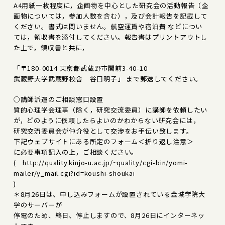
A4用紙一枚程度に，企画物を中心とした研究会の活動報告（企
画物については，参加人数を含む），及び会計報告を記載して
ください。書式は問いません。航空運賃や宿泊費 などについ
ては，領収書を添付してください。報告書はプリントアウトし
た上で，領収書と共に，
「〒180-0014 東京都武蔵野市関前3-40-10
武蔵野大学武蔵野校舎 谷口明子」 まで郵送してください。
○講師派遣のご相談窓口設置
質的心理学会理事（除く，研究交流委員）に講師を依頼したい
が，どのように依頼したらよいのかわからない研究会には，
研究交流委員会が仲介役として交渉をお手伝い致します。
下記ウェブサイトにある所定のフォーム＜折り返し注意＞
に必要事項記入の上，ご相談ください。
( http://quality.kinjo-u.ac.jp/~quality/cgi-bin/yomi-
mailer/y_mail.cgi?id=koushi-shoukai
)
＊8月26日は、申し込みフォームが設置されている金城学院大
学のサーバーが
停電のため、終日、停止しますので、8月26日にインターネッ