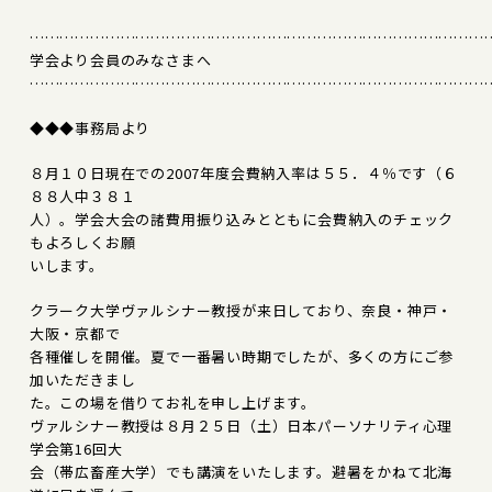
………………………………………………………………………………
学会より会員のみなさまへ
………………………………………………………………………………
◆◆◆事務局より
８月１０日現在での2007年度会費納入率は５５．４％です（６
８８人中３８１
人）。学会大会の諸費用振り込みとともに会費納入のチェック
もよろしくお願
いします。
クラーク大学ヴァルシナー教授が来日しており、奈良・神戸・
大阪・京都で
各種催しを開催。夏で一番暑い時期でしたが、多くの方にご参
加いただきまし
た。この場を借りてお礼を申し上げます。
ヴァルシナー教授は８月２５日（土）日本パーソナリティ心理
学会第16回大
会（帯広畜産大学）でも講演をいたします。避暑をかねて北海