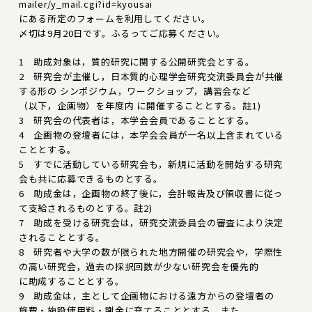
mailer/y_mail.cgi?id=kyousai
にある所定のフォームを利用してください。
〆切は9月20日です。ふるってご応募ください。
1 助成対象は，質的研究に関する公開研究会とする。
2 研究会が主催し，日本質的心理学会研究交流委員会が共催
する形の シンポジウム，ワークショップ，講習会など
（以下，企画物）を年度内 に開催することとする。註1)
3 研究会の代表者は，本学会会員であることとする。
4 企画物の登壇者には，本学会会員が一名以上含まれている
こととする。
5 すでに活動している研究会も，新規に活動を開始する研究
会も共に応募できるものとする。
6 助成金は，企画物の終了後に，会計報告及び領収書に従っ
て支給されるものとする。註2)
7 助成を受ける研究会は，研究交流委員会の審査により決定
されることとする。
8 研究者や大学の数が限られた地方開催の研究会や，学際性
の高い研究会，過去の採択回数が少ない研究会を優先的
に助成することとする。
9 助成金は，主として企画物における遠方からの登壇者の
旅費・施設使用料・謝金に充てることとする。また，