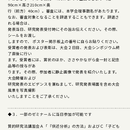
90cm×高さ210cm×奥
行（前方）40cm）。審査には、本学会理事数名があたります。
なお、審査対象となることを辞退することもできます。辞退さ
れる場合は、
発表当日、研究発表受付時にその旨お伝えください。その際、
シールをお渡し
しますので、 ポスター掲示板上の番号に自らお貼りください。
受賞者の発表および表彰は、大会２日目、大会シンポジウム終
了直後に行い
ます。受賞者には、賞状のほか、ささやかながら金一封と記念
品等の授与があ
ります。その際、参加者に静止画像で発表を紹介いたします。
大会開催および
研究発表のエビデンスを兼ねまして、研究発表場面を含め大会
風景を写真撮影
いたしますことをご了承ください。
………………………………………………………………………………
◆３．一部のゼミナールに当日参加が可能です
質的研究法講習会Ａ「『供述分析』の方法」およびＣ「子ども