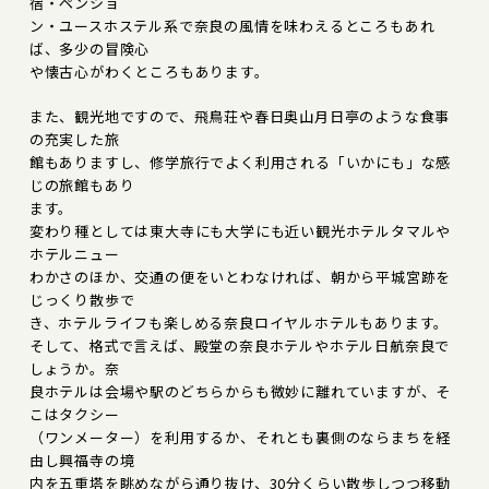
宿・ペンショ
ン・ユースホステル系で奈良の風情を味わえるところもあれ
ば、多少の冒険心
や懐古心がわくところもあります。
また、観光地ですので、飛鳥荘や春日奥山月日亭のような食事
の充実した旅
館もありますし、修学旅行でよく利用される「いかにも」な感
じの旅館もあり
ます。
変わり種としては東大寺にも大学にも近い観光ホテルタマルや
ホテルニュー
わかさのほか、交通の便をいとわなければ、朝から平城宮跡を
じっくり散歩で
き、ホテルライフも楽しめる奈良ロイヤルホテルもあります。
そして、格式で言えば、殿堂の奈良ホテルやホテル日航奈良で
しょうか。奈
良ホテルは会場や駅のどちらからも微妙に離れていますが、そ
こはタクシー
（ワンメーター）を利用するか、それとも裏側のならまちを経
由し興福寺の境
内を五重塔を眺めながら通り抜け、30分くらい散歩しつつ移動