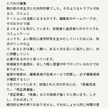
とりわけ編集
執行部の先生方との共同作業でした。そのようなトラブルがあ
ると、コミュニ
ケーションは活発になるものです。編集部のチームワークは、
そのおかげで固
まったような気がしています。投稿者と査読者とのやりとりも
コミュニケーシ
ョンです。よい質的心理学研究を生みだしていくためには、双
方がリングの上
で、あるときは激しく闘い、あるときは互いに協力し合い、共
に研鑽していく
必要があるのだと思っています。
投稿論文の査読は、決して暗い密室の中で行っているわけでは
ありません。
査読の結果は、編集委員が全員メールで回覧し、必ず編集委員
が確認するとい
う形で行っています。投稿された方の手元には、「掲載見送
り」「修正再審査」
「修正掲載」「掲載」などの結果が届くかと思います。しか
し、それは決して
絶対的な神の声ではありません。それはしょせん同じ仲間の意