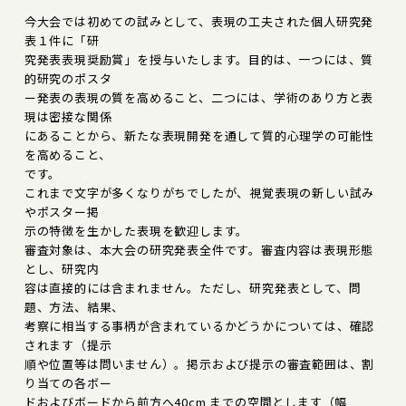
今大会では初めての試みとして、表現の工夫された個人研究発
表１件に「研
究発表表現奨励賞」を授与いたします。目的は、一つには、質
的研究のポスタ
ー発表の表現の質を高めること、二つには、学術のあり方と表
現は密接な関係
にあることから、新たな表現開発を通して質的心理学の可能性
を高めること、
です。
これまで文字が多くなりがちでしたが、視覚表現の新しい試み
やポスター掲
示の特徴を生かした表現を歓迎します。
審査対象は、本大会の研究発表全件です。審査内容は表現形態
とし、研究内
容は直接的には含まれません。ただし、研究発表として、問
題、方法、結果、
考察に相当する事柄が含まれているかどうかについては、確認
されます（提示
順や位置等は問いません）。掲示および提示の審査範囲は、割
り当ての各ボー
ドおよびボードから前方へ40cm までの空間とします（幅