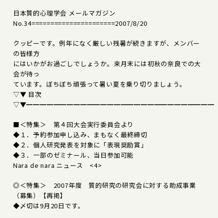
日本質的心理学会 メールマガジン
No.34======================2007/8/20
クッピーです。例年になく厳しい残暑が続きますが、メンバー
の皆様方
にはいかがお過ごしでしょうか。来月末には初秋の奈良での大
会が待っ
ています。ぼちぼち頑張って暑い夏を乗り切りましょう。
▽▼ 目次
▽▼━━━━━━━━━━━━━━━━━━━━━━━━━━━━
■＜特集＞ 第４回大会実行委員会より
◆１．予約参加申し込み、まもなく最終締切
◆２．個人研究発表を対象に「表現奨励賞」
◆３．一部のゼミナール、当日参加可能
Nara de nara ニュース <4>
◎＜特集＞ 2007年度 質的研究の研究会に対する助成事業
（募集）【再掲】
◆〆切は9月20日です。