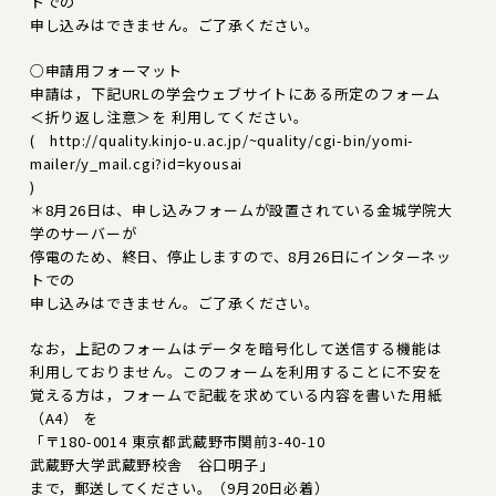
トでの
申し込みはできません。ご了承ください。
○申請用フォーマット
申請は，下記URLの学会ウェブサイトにある所定のフォーム
＜折り返し注意＞を 利用してください。
( http://quality.kinjo-u.ac.jp/~quality/cgi-bin/yomi-
mailer/y_mail.cgi?id=kyousai
)
＊8月26日は、申し込みフォームが設置されている金城学院大
学のサーバーが
停電のため、終日、停止しますので、8月26日にインターネッ
トでの
申し込みはできません。ご了承ください。
なお，上記のフォームはデータを暗号化して送信する機能は
利用しておりません。このフォームを利用することに不安を
覚える方は，フォームで記載を求めている内容を書いた用紙
（A4） を
「〒180-0014 東京都武蔵野市関前3-40-10
武蔵野大学武蔵野校舎 谷口明子」
まで，郵送してください。（9月20日必着）