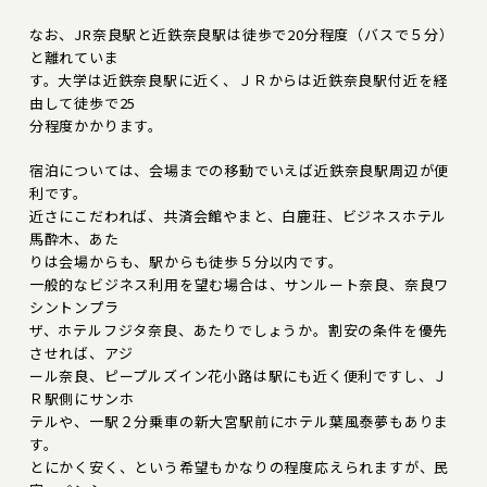
なお、JR奈良駅と近鉄奈良駅は徒歩で20分程度（バスで５分）
と離れていま
す。大学は近鉄奈良駅に近く、ＪＲからは近鉄奈良駅付近を経
由して徒歩で25
分程度かかります。
宿泊については、会場までの移動でいえば近鉄奈良駅周辺が便
利です。
近さにこだわれば、共済会館やまと、白鹿荘、ビジネスホテル
馬酔木、あた
りは会場からも、駅からも徒歩５分以内です。
一般的なビジネス利用を望む場合は、サンルート奈良、奈良ワ
シントンプラ
ザ、ホテルフジタ奈良、あたりでしょうか。割安の条件を優先
させれば、アジ
ール奈良、ピープルズイン花小路は駅にも近く便利ですし、Ｊ
Ｒ駅側にサンホ
テルや、一駅２分乗車の新大宮駅前にホテル葉風泰夢もありま
す。
とにかく安く、という希望もかなりの程度応えられますが、民