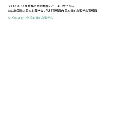
〒113-0033 東京都文京区本郷5-23-13 田村ビル内
公益社団法人日本心理学会 JPASS事務局内 日本質的心理学会事務局
All Copyright © 日本質的心理学会