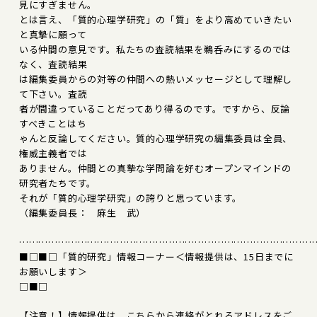
見にすぎません。
とは言え、「質的心理学研究」の「質」をより高めていきたい
と真摯に願って
いる仲間の意見です。私たちの査読結果を鵜呑みにするのでは
なく、査読結果
は編集委員からの対等の仲間への熱いメッセージとして理解し
て下さい。査読
者が間違っていることだってあり得るのです。ですから、反論
すべきことはち
ゃんと反論してください。質的心理学研究の編集委員は全員、
権威主義者では
ありません。仲間との真摯な学問論を好むオープンマインドの
研究者たちです。
それが「質的心理学研究」の誇りと思っています。
（編集委員長： 麻生 武）
………………………………………………………………………………
■□■□「質的研究」情報コーナー＜情報提供は、15日までに
お願いします＞
□■□
【注意！】情報提供は、こちらから連絡がとれるアドレスをご