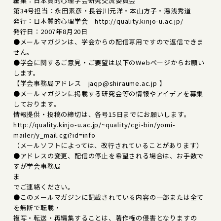
編集：日本質的心理学会研究交流委員会
第34号担当：永田素彦・長谷川元洋・本山方子・湯浅秀道
発行：日本質的心理学会 http://quality.kinjo-u.ac.jp/
発行日：2007年8月20日
●メールマガジンは、学会からの配信専用ですので返信できま
せん。
●学会に関するご意見・ご要望は以下のWebページからお願い
します。
【学会事務局アドレス jaqp@shiraume.ac.jp 】
●メールマガジンに掲載する研究会等の情報やアイデアを募集
しております。
情報提供・投稿の締切は、各号15日までにお願いします。
http://quality.kinjo-u.ac.jp/~quality/cgi-bin/yomi-
mailer/y_mail.cgi?id=info
（メールソフトによっては、改行されていることがあります）
●アドレスの変更、配信の停止を希望される場合は、お手数で
すが学会事務局
ま
でご連絡ください。
●このメールマガジンに記載されている内容の一部または全て
を無断で転載・
複写・転送・再編集することは、著作権の侵害となりますの