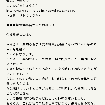
道に足を運んで
はいかがでしょうか？
http://www.obihiro.ac.jp/~psychology/jspp/
（文責：サトウサツヤ）
◆◆◆編集委員会からのお知らせ
○編集委員会より
みなさん、質的心理学研究の編集委員長になってはやいもので
４ヶ月を越え
たことになります。
この間、一番神経を使ったのは、倫理問題でした。共同研究者
の了解をとっ
てから投稿していただくべきところを省略して投稿された方が
いたのです。さ
らに、その方の論文の内容が、共同研究をその投稿者単独の研
究であるかのよ
うに記述しているところがあることが判明し、今後同じような
ことが起こらな
いよう投稿規定の改定などにとても神経を使いました。
もちろん、これは私の単独の仕事ではなく、編集委員の方々、