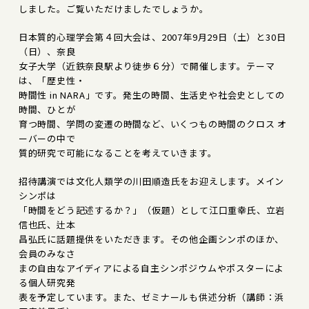
しました。ご覧いただけましたでしょうか。
日本質的心理学会第４回大会は、2007年9月29日（土）と30日
（日）、奈良
女子大学（近鉄奈良駅より徒歩６分）で開催します。テーマ
は、「歴史性・
時間性 in NARA」です。発生の時間、生活史や社会史としての
時間、ひとが
育つ時間、学問の変遷の時間など、いくつもの時間のクロス オ
ーバーの中で
質的研究で可能になることを考えていきます。
招待講演では文化人類学の川田順造氏をお迎えします。メイン
シンポは
「時間をどう記述するか？」（仮題）として江口重幸氏、立岩
信也氏、辻本
昌弘氏に話題提供をいただきます。その他企画シンポのほか、
会員のみなさ
まの自由なアイディアによる自主シンポジウムやポスターによ
る個人研究発
表を予定しています。また、ゼミナールも供述分析（講師：浜