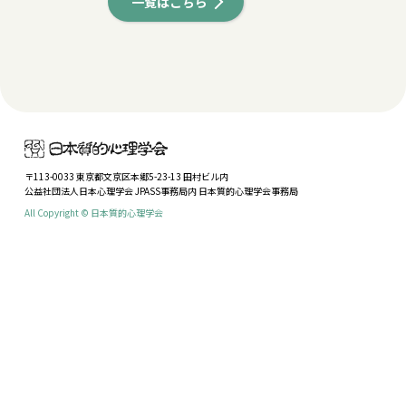
一覧はこちら
〒113-0033 東京都文京区本郷5-23-13 田村ビル内
公益社団法人日本心理学会 JPASS事務局内 日本質的心理学会事務局
All Copyright © 日本質的心理学会