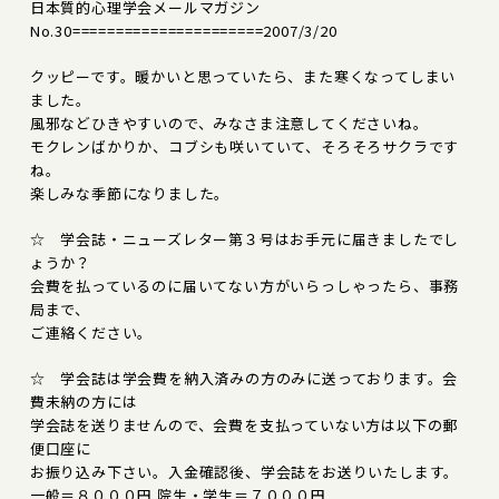
日本質的心理学会メールマガジン
No.30======================2007/3/20
クッピーです。暖かいと思っていたら、また寒くなってしまい
ました。
風邪などひきやすいので、みなさま注意してくださいね。
モクレンばかりか、コブシも咲いていて、そろそろサクラです
ね。
楽しみな季節になりました。
☆ 学会誌・ニューズレター第３号はお手元に届きましたでし
ょうか？
会費を払っているのに届いてない方がいらっしゃったら、事務
局まで、
ご連絡ください。
☆ 学会誌は学会費を納入済みの方のみに送っております。会
費未納の方には
学会誌を送りませんので、会費を支払っていない方は以下の郵
便口座に
お振り込み下さい。入金確認後、学会誌をお送りいたします。
一般＝８０００円 院生・学生＝７０００円