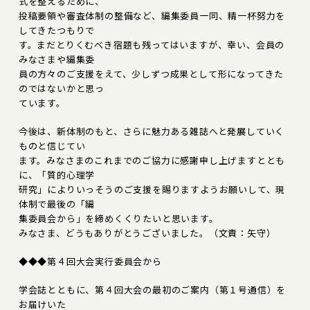
式を整えるために、
投稿要領や審査体制の整備など、編集委員一同、精一杯努力を
してきたつもりで
す。まだとりくむべき宿題も残ってはいますが、幸い、会員の
みなさまや編集委
員の方々のご支援をえて、少しずつ成果として形になってきた
のではないかと思っ
ています。
今後は、新体制のもと、さらに魅力ある雑誌へと発展していく
ものと信じてい
ます。みなさまのこれまでのご協力に感謝申し上げますととも
に、「質的心理学
研究」によりいっそうのご支援を賜りますようお願いして、現
体制で最後の「編
集委員会から」を締めくくりたいと思います。
みなさま、どうもありがとうございました。（文責：矢守）
◆◆◆第４回大会実行委員会から
学会誌とともに、第４回大会の最初のご案内（第１号通信）を
お届けいた