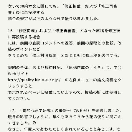
次いで規約本文に関しても、「修正掲載」および「修正再審
査」後に再投稿する
場合の規定が以下のような形で盛り込まれました。
16. 「修正掲載」および「修正再審査」となった原稿を修正後
に再投稿する場合
には，前回の査読コメントへの返答，前回の原稿との比較，改
稿のポイントなど
をまとめた「修正対照概要」３部とともに修正稿を送付する。
規約の全体、および規約付記、「原稿作成の手引き」は、学会
Webサイト
http://quality.kinjo-u.ac.jp/ の左側メニューの論文投稿をク
リックすると
表示されるページに掲載していますので、投稿の折には参照し
てください。
（2）「質的心理学研究」の最新号（第６号）を発送しました．
暖冬の影響でしょうか、早くもあちこちから花の便りが聞こえ
てきました。み
なさま、年度末であわただしくされていることと存じます。ち