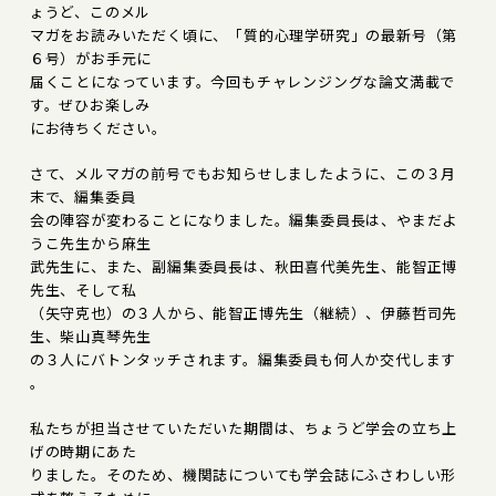
ょうど、このメル
マガをお読みいただく頃に、「質的心理学研究」の最新号（第
６号）がお手元に
届くことになっています。今回もチャレンジングな論文満載で
す。ぜひお楽しみ
にお待ちください。
さて、メルマガの前号でもお知らせしましたように、この３月
末で、編集委員
会の陣容が変わることになりました。編集委員長は、やまだよ
うこ先生から麻生
武先生に、また、副編集委員長は、秋田喜代美先生、能智正博
先生、そして私
（矢守克也）の３人から、能智正博先生（継続）、伊藤哲司先
生、柴山真琴先生
の３人にバトンタッチされます。編集委員も何人か交代します
。
私たちが担当させていただいた期間は、ちょうど学会の立ち上
げの時期にあた
りました。そのため、機関誌についても学会誌にふさわしい形