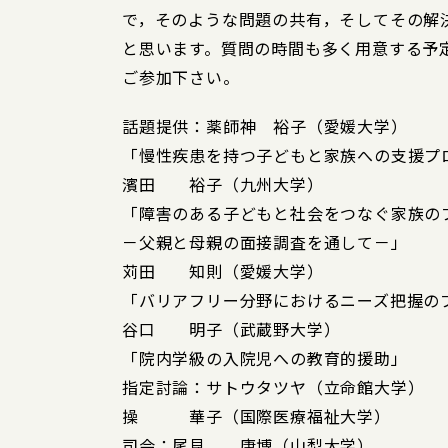
で，そのような問題の共有，そしてその解
と思います。質問の時間も多く用意する予
ご参加下さい。
話題提供：薬師神 裕子（愛媛大学）
「慢性疾患を持つ子どもと家族への支援プ
濱田 裕子（九州大学）
「障害のある子どもと社会をつなぐ家族の
－父親と母親の面接調査を通して－」
苅田 知則（愛媛大学）
「バリアフリー分野におけるニーズ把握の
谷口 明子（武蔵野大学）
「院内学級の入院児への教育的援助」
指定討論：サトウタツヤ（立命館大学）
操 華子（国際医療福祉大学）
司会：尾見 康博（山梨大学）