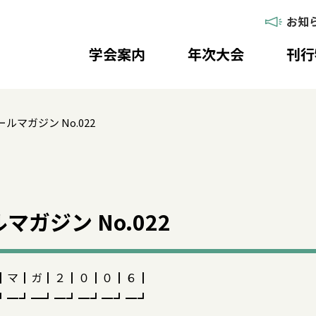
お知
学会案内
年次大会
刊行
ルマガジン No.022
ガジン No.022
┃マ┃ガ┃２┃０┃０┃６┃
┛━┛━┛━┛━┛━┛━┛