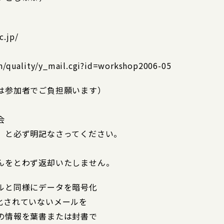
.jp/
in/quality/y_mail.cgi?id=workshop2006-05
は参加者でご負担願います）
会
」と必ず明記なさってください。
んをとわず返却いたしません。
ルと同様にデータを暗号化
化されていないメールを
の情報を葉書または封書で