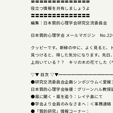
〓〓〓〓〓〓〓〓〓〓〓〓〓〓
役立つ情報を共有しましょうよ
〓〓〓〓〓〓〓〓〓〓〓〓〓〓
編集：日本質的心理学会研究交流委員会
日本質的心理学会 メールマガジン No.22====
クッピーです。新緑の中に、よく見ると、
見つけると、得した気分になります。先日
上向いている？？ キリの木の花でした（^
▽▼ 目次 ▽▼━━━━━━━━━━━━
●研究交流委員会企画シンポジウム＜愛媛
日本質的心理学会後援：グリーンハル教授
●風に聞く・風を追う：レイテ島にて
●学会より会員のみなさまへ：＜事務連絡
●「質的研究」情報コーナー：