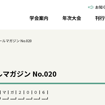
お知
学会案内
年次大会
刊行
ルマガジン No.020
ガジン No.020
┃マ┃ガ┃２┃０┃０┃６┃
┛━┛━┛━┛━┛━┛━┛