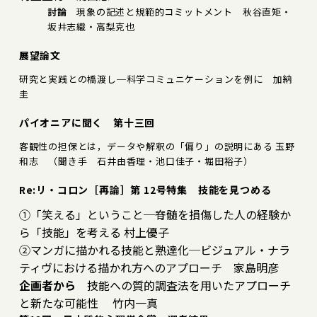
討論
現象の記述と規範的コミットメント 秋谷直矩・
坂井志織・高梨克也
展望論文
研究と実践との橋渡し─科学コミュニケーションを例に 加納
圭
パイオニアに聞く 第十三回
客観性の担保とは，データや解釈の「偏り」の説明にある 玉野
和志 （聞き手 石井由香理・池口佳子・堀田裕子）
Re:リ・コロン［再論］第 12号特集 技能を見つめる
①「笑える」ということ─脊髄を損傷した人の経験か
ら「技能」を考える 村上優子
②マンガに描かれる技能と熟達化─ビジュアル・ナラ
ティヴにおける描かれ方へのアプローチ 家島明彦
企画者から
技能への質的調査法を用いたアプローチ
と新たな可能性 竹内一真