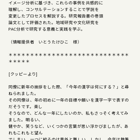
イメージ分析に基づき、これらの事例を共感的に
理解し、コンサルテーションすることで学説を
変更したプロセスを解説する。研究報告書の巻頭
論文として評価された。地域研究や文化研究を
PAC分析で研究する意義と実践を学ぶ。
（情報提供者 いとうたけひこ 様）
＊＊＊＊＊＊＊＊＊＊＊＊＊＊＊＊＊＊＊＊＊＊＊＊＊＊＊＊
＊＊＊＊＊
[クッピーより]
同僚に新年の挨拶をした際、「今年の漢字は何にする？」と尋
ねられました。
その同僚は、年の初めに一年の目標や願いを漢字一字で表すの
だそうです。楽し
そうなので、どんな一年にしたいのか、私もさっそく考えてみ
ました。明るい、
健やか、笑うなど、いくつかの言葉が思い浮かびましたが、あ
れもこれもと望ん
でしまい、一つに絞るのは意外と難しい。しかし、今年は執筆