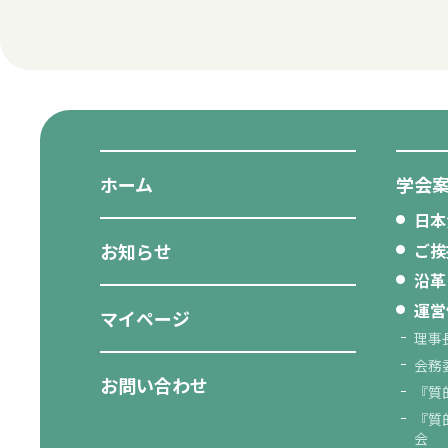
ホーム
学会
日本
お知らせ
ご挨
沿革
運営
マイページ
理事
会務
お問い合わせ
『質
『質
会