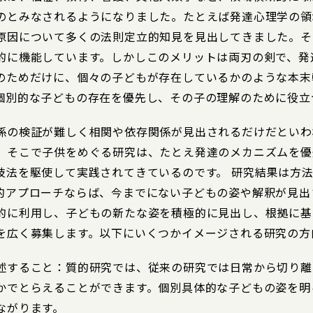
のとみなされるようになりました。たとえば発達心理学の領
原因について多くの法則定立的知見を見出してきました。そ
的に機能しています。しかしこのメリットは両刃の剣で、発
のためだけに、個々の子どもが存在しているかのような本末
個別的な子どもの存在を優先し、その子の理解のために役立
係の検証が難しく相関や依存関係が見出されるだけだといわ
。そこで子供をめぐる研究は、たとえ発達のメカニズムを優
技法を駆使して実践されてきているのです。 研究結果は方
的アプローチならば、今までにない子どもの姿や解釈が見出
的に利用し、子どもの新たな姿を積極的に見出し、根拠に基
を広く募集します。以下にいくつかイメージされる研究の方
述すること：質的研究では、従来の研究では日常から切り離
かでとらえることができます。個別具体的な子どもの姿を明ら
ながります。