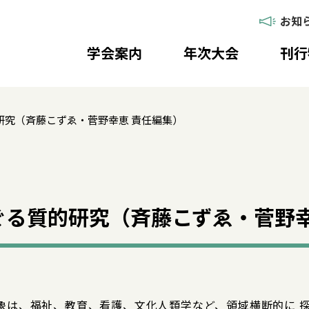
お知
学会案内
年次大会
刊行
研究（斉藤こずゑ・菅野幸恵 責任編集）
ぐる質的研究（斉藤こずゑ・菅野幸
象は、福祉、教育、看護、文化人類学など、領域横断的に 