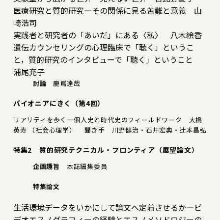
医療研究と質的研究―その関係に見る苦難と意義 山
崎浩司
実践者と研究者の「あいだ」にある〈私〉 八木絵香
遺伝カウンセリングの心理臨床で「聴く」というこ
と，質的研究のインタビューで「聴く」ということ
浦尾充子
討論
鹿嶌達哉
パイオニアにきく（第4回）
リアリティを歩く―個人史と時代史のフィールドワーク 大橋
英寿 （社会心理学） 聞き手 川野健治・石井宏典・辻本昌弘
特集2 質的研究テクニカル・フロンティア（展望論文）
企画趣旨
本誌編集委員
特集論文
生活環境データをいかにして論文へ定着させるか―ビ
デオエスノグラフィーの経験とエスノメソドロジーの