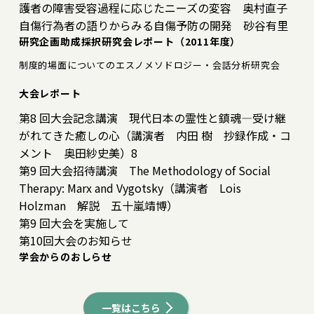
護者の障害受容過程に応じたニーズの変容 奥村直子
自傷行為者の語りからみる自傷予防の開発 砂谷有里
研究企画助成採択研究会レポート（2011年度）
制度的場面についてのエスノメソドロジー・会話分析研究会
大会レポート
第8 回大会記念講演 現代日本の霊性と鎮魂―受け継
がれてきた癒しの心（講演者 内田 樹 抄録作成・コ
メント 奥田紗史美）8
第9 回大会招待講演 The Methodology of Social
Therapy: Marx and Vygotsky（講演者 Lois
Holzman 解説 五十嵐靖博）
第9 回大会を実施して
第10回大会のお知らせ
学会からのおしらせ
一覧はこちら