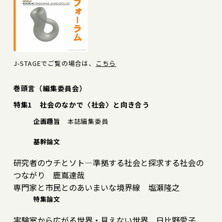
J-STAGEでご覧の場合は、
こちら
巻頭言（編集委員会）
特集1 社会のなかで〈社会〉と向き合う
企画趣旨
本誌編集委員
基幹論文
研究者のウチとソト―準拠する社会と探求する社会の
つながり 鹿嶌達哉
専門家と市民とのあいまいな境界線 塩瀬隆之
特集論文
実験室から広がる世界・見えない世界 日比野愛子