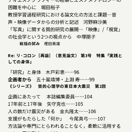
困難を中心に 堀田裕子
教授学習過程研究における論文化の方法と課題―音
声・映像データからの分析と記述 河野麻沙美
「写真」に関する質的研究の展開―「映像」/「視覚」
の社会学という2つの視点から 中塚朋子
総括の試み
樫田美雄
Re: リ･コロン［再論］（意見論文） 第3号 特集「実践と
しての身体」
「研究」と身体 木戸彩恵……96
企画者から
五十嵐靖博・上淵 寿……99
《シリーズ》 質的心理学の東日本大震災 第2回
企画にあたって 本誌編集委員……104
17年前と17年後 矢守克也……105
人の数だけ震災がある 金丸隆太……106
支援がもたらした「何か」 今尾真弓……107
方法論や専門にとらわれることなく，柔軟に活用する