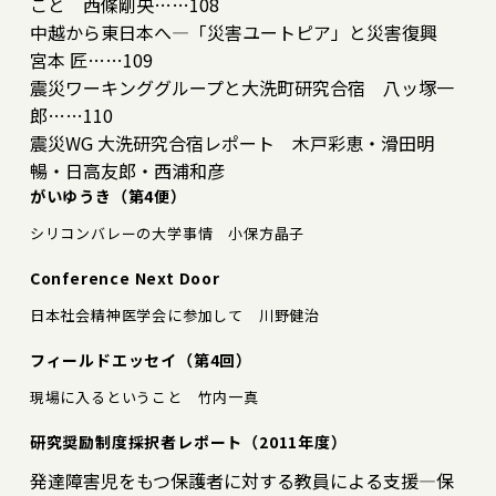
こと 西條剛央……108
中越から東日本へ―「災害ユートピア」と災害復興
宮本 匠……109
震災ワーキンググループと大洗町研究合宿 八ッ塚一
郎……110
震災WG 大洗研究合宿レポート 木戸彩恵・滑田明
暢・日高友郎・西浦和彦
がいゆうき（第4便）
シリコンバレーの大学事情 小保方晶子
Conference Next Door
日本社会精神医学会に参加して 川野健治
フィールドエッセイ（第4回）
現場に入るということ 竹内一真
研究奨励制度採択者レポート（2011年度）
発達障害児をもつ保護者に対する教員による支援―保