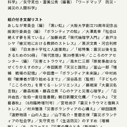
科学』／矢守克也・渥美公秀（編著）『ワードマップ 防災・
減災の人間科学』
紹介付き文献リスト
あしなが育英会（編）『黒い虹』／大阪大学創立70周年記念出
版実行委員会（編）『ボランティアの知』／大澤真幸『社会は
絶えず夢を見ている』／加藤尚武『現代倫理学入門』／倉戸ヨ
シヤ『被災地における教師のストレス』／黒沢文貴・河合利修
（編）『日本赤十字社と人道援助』／「総特集：震災以後を生
きるための50冊」『現代思想』第39巻第9号／こころのケアセ
ンター（編）『災害とトラウマ』／高木仁三郎『原発事故はな
ぜくりかえすのか』／寺田寅彦『天災と国防』／冨山一郎『増
補 戦場の記憶』／中田豊一『ボランティア未来論』／中村尚
樹『被爆者が語り始めるまで』／深谷昌志（監修）『子どもの
「こころの力」を育てる―レジリエンス』／藤尾潔『大震災名
言録』／藤森和美・藤森立男『心のケアと災害心理学』／「古
井由吉／佐伯一麦往復書簡」朝日新聞文化欄／『つなみ』『文
藝春秋』（8月臨時増刊号）／宮地尚子『震災トラウマと復興ス
トレス』／村井雅清『災害ボランティアの心構え』／柳田国男
『遠野物語・山の人生』／山下祐介・菅磨志保『震災ボランテ
ィアの社会学』／矢守克也『〈生活防災〉のすすめ（増補
版）』／B．ラファエル『災害の襲うとき（新装版）』