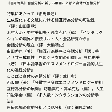
《書評特集》会話分析の新しい展開――ことばと身体の連鎖分析
特集にあたって（細馬宏通）
生成変化する文脈における相互行為分析の可能性
（評：山田富秋）
木村大治・中村美知夫・高梨克也（編）『インタラク
ションの境界と接続――サル・人・会話研究から』
会話分析の現在（評：大橋靖史）
串田秀也（著）『相互行為秩序と会話分析――「話し手」
と「共－成員性」をめぐる参加の組織化』 杉原由美
（著）『日本語学習のエスノメソドロジー――言語的共生
化の過程分析』
ことばと身体の連鎖分析（評：荒川歩）
西阪仰（著）『分散する身体――エスノメソドロジー的相
互行為分析の展開』 坊農真弓・高梨克也（編），人工
知能学会（編）『多人数インタラクションの分析手
法』
医療現場の質的分析と会話分析（評：細馬宏通）