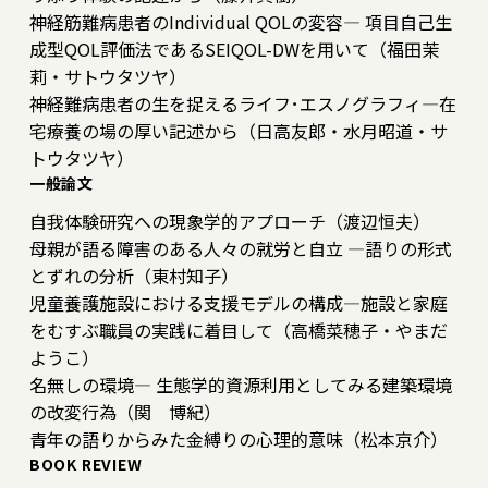
神経筋難病患者のIndividual QOLの変容― 項目自己生
成型QOL評価法であるSEIQOL-DWを用いて（福田茉
莉・サトウタツヤ）
神経難病患者の生を捉えるライフ･エスノグラフィ―在
宅療養の場の厚い記述から（日高友郎・水月昭道・サ
トウタツヤ）
一般論文
自我体験研究への現象学的アプローチ（渡辺恒夫）
母親が語る障害のある人々の就労と自立 ―語りの形式
とずれの分析（東村知子）
児童養護施設における支援モデルの構成―施設と家庭
をむすぶ職員の実践に着目して（高橋菜穂子・やまだ
ようこ）
名無しの環境― 生態学的資源利用としてみる建築環境
の改変行為（関 博紀）
青年の語りからみた金縛りの心理的意味（松本京介）
BOOK REVIEW