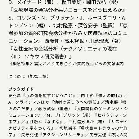
D．メイナード（著），樫田美雄・岡田光弘（訳）
『医療現場の会話分析――悪いニュースをどう伝えるか』
S．コリンズ・N．ブリッテン・J．ルースヴロリ・A．
トンプソン（編），北村隆憲・深谷安子（監訳）『患
者参加の質的研究――会話分析からみた医療現場のコミュ
ニケーション』 西阪仰・高木智世・川島理恵（著）
『女性医療の会話分析（テクノソサエティの現在
〈Ⅲ〉 ソキウス研究叢書）』
《緊急特集》震災とどう向き合うか――質的視点からの文献案内
はじめに（能智正博）
ブックガイド
安克昌『心の傷を癒すということ』／内山節『怯えの時代』／
A．クラインマンほか『他者の苦しみへの責任』／清水展『噴
火のこだま』／藤原武弘（編著）『人間関係のゲーミング・シ
ミュレーション』／M．ブロデリック（編）『ヒバクシャ・シ
ネマ』／堀江敏幸『なずな』／三村信男ほか（編）『サステイ
ナビリティ学をつくる』／宮地尚子『環状島＝トラウマの地政
学』／矢守克也『アクションリサーチ』／矢守克也『防災人間