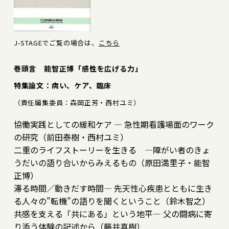
J-STAGEでご覧の場合は、
こちら
巻頭言 能智正博「感性を広げる力」
特集論文：病い、ケア、臨床
（責任編集委員：森岡正芳・西村ユミ）
協働実践としての緩和ケア ― 急性期看護場面のワーク
の研究（前田泰樹・西村ユミ）
二重のライフストーリーを生きる ―障がい者のきょ
うだいの語り合いからみえるもの（原田満里子・能智
正博）
滞る時間／動きだす時間― 先天性心疾患とともに生き
る人々の”転機”の語りを聞くということ（鈴木智之）
共感を支える「共にある」という地平― 父の闘病に寄
り添う体験の記述から（藤井真樹）