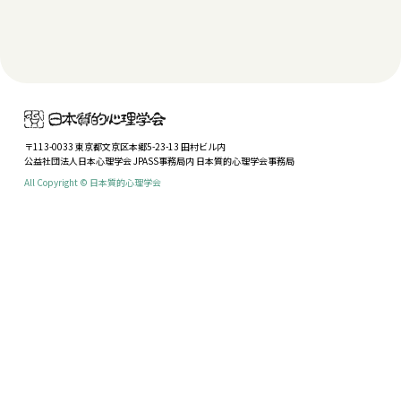
〒113-0033 東京都文京区本郷5-23-13 田村ビル内
公益社団法人日本心理学会 JPASS事務局内 日本質的心理学会事務局
All Copyright © 日本質的心理学会