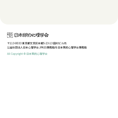
〒113-0033 東京都文京区本郷5-23-13 田村ビル内
公益社団法人日本心理学会 JPASS事務局内 日本質的心理学会事務局
All Copyright © 日本質的心理学会