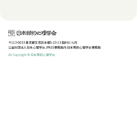
〒113-0033 東京都文京区本郷5-23-13 田村ビル内
公益社団法人日本心理学会 JPASS事務局内 日本質的心理学会事務局
All Copyright © 日本質的心理学会