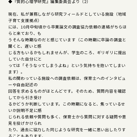
◆『質的心理学研究』編集委員会より（2）
現在、私が兼務しながら研究フィールドとしている施設（地域
子育て支援拠点）
には、10月中旬頃から卒業論文の調査協力依頼の連絡がちらほ
らと来ており、も
うそんな時期なのだと感じています（この時期に卒論の調査と
聞くと、遅いと感
じる方もいるかもしれませんが、学生のころ、ギリギリに提出
していた自分にと
っては「そうなってしまうよね」という気持ちを抱いてしまい
ます）。
私の関わっている施設への調査依頼は、保育士へのインタビュ
ーや自由記述の
回答を求めるものがほとんどです。そのため、質問内容を確認
してから引き受け
るかどうか判断しています。この時期になると、焦っているせ
いか説明不足に感
じられる依頼や質問も多く、保育士から質問に対する疑問や意
見を投げかけられ
たり、過去に協力した同じような研究を一緒に思い出したりす
ることもあります。