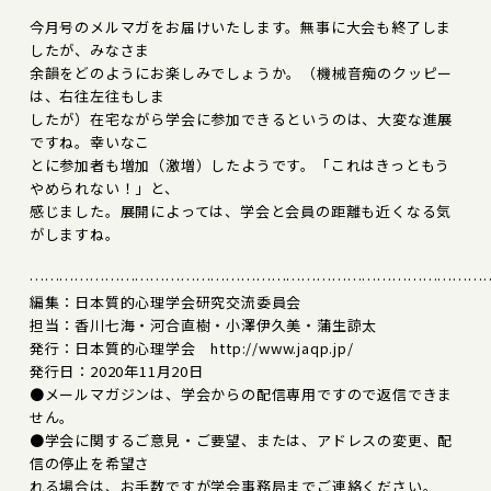
今月号のメルマガをお届けいたします。無事に大会も終了しま
したが、みなさま
余韻をどのようにお楽しみでしょうか。（機械音痴のクッピー
は、右往左往もしま
したが）在宅ながら学会に参加できるというのは、大変な進展
ですね。幸いなこ
とに参加者も増加（激増）したようです。「これはきっともう
やめられない！」と、
感じました。展開によっては、学会と会員の距離も近くなる気
がしますね。
………………………………………………………………………………
編集：日本質的心理学会研究交流委員会
担当：香川七海・河合直樹・小澤伊久美・蒲生諒太
発行：日本質的心理学会 http://www.jaqp.jp/
発行日：2020年11月20日
●メールマガジンは、学会からの配信専用ですので返信できま
せん。
●学会に関するご意見・ご要望、または、アドレスの変更、配
信の停止を希望さ
れる場合は、お手数ですが学会事務局までご連絡ください。