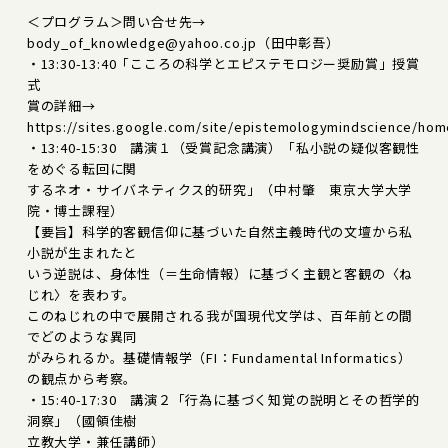
＜プログラム＞問い合せ先→
body_of_knowledge@yahoo.co.jp（田中彰吾）
・13:30-13:40「こころの科学とエピステモロジー奨励賞」授賞
式
賞の詳細→
https://sites.google.com/site/epistemologymindscience/hom
・13:40-15:30 講演１（受賞記念講演）「私小説の疑似客観性
をめぐる転回に関
するネオ・サイバネティクス的研究」（中村肇 東京大学大学
院・博士課程）
【要旨】科学的客観信仰に基づいた自然主義時代の文壇から私
小説が生まれたと
いう逆説は、身体性（＝生命情報）に基づく主観と客観の〈ね
じれ〉を表わす。
このねじれの中で展開される我が国現代文学は、百年前との間
でどのような異同
がみられるか。基礎情報学（FI：Fundamental Informatics）
の観点から考察。
・15:40-17:30 講演２「行為に基づく知覚の説明とその哲学的
洞察」（國領佳樹
立教大学・兼任講師）