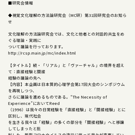
■研究会情報
◆視覚文化理解の方法論研究会（MC研）第31回研究会のお知ら
せ
文化理解の方法論研究会では、文化と他者との対話的共生をめ
ぐる理論・実践に
ついて議論を行っております。
http://rcsp.main.jp/mc/index.html
【タイトル】続・「リアル」と「ヴァーチャル」の境界を超え
て：直接経験と間接
経験の議論の先へ
【内容】本企画は日本質的心理学会第17回大会のシンポジウム
を再現しつつ、
さらに議論を進めるものである。“The Necessity of
Experience”においてReed
（1996）は我々の日常経験を「直接経験」と「間接経験」とに
区別し、現代社会
を生きる我々は「経験」の多くの部分を「間接経験」へと移譲
してしまったと批
判した。新型コロナウイルスの流行に伴って我々が直面してい