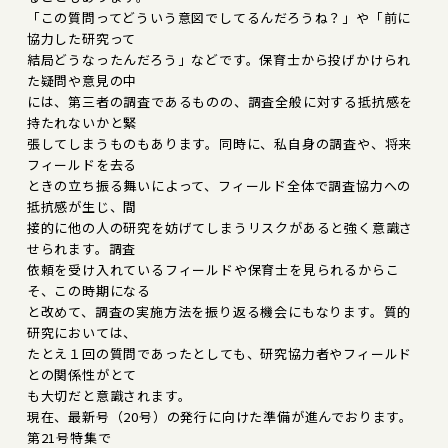
「この質問ってどういう意図でしてるんだろうね？」や「前に
協力した研究って
結局どうなったんだろう」などです。保育士から投げかけられ
た疑問や意見の中
には、第三者の調査であるものの、調査全般に対する抵抗感を
持たれないかと緊
張してしまうものもあります。同時に、私自身の調査や、将来
フィールドを去る
ときの立ち振る舞いによって、フィールド全体で調査協力への
抵抗感が生じ、間
接的に他の人の研究を妨げてしまうリスクがあると強く意識さ
せられます。調査
依頼を受け入れているフィールドや保育士を見られるからこ
そ、この時期になる
と改めて、調査の実施方法を振り返る機会にもなります。質的
研究においては、
たとえ１回の質問であったとしても、研究協力者やフィールド
との関係性がとて
も大切だと意識されます。
現在、最新号（20号）の発行に向けた準備が進んでおります。
第21号特集で