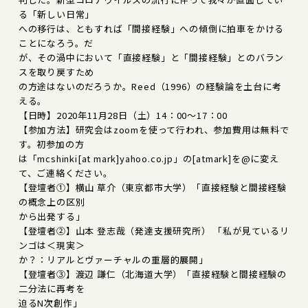
る「新しい日常」
への移行は、ともすれば「間接経験」への傾倒に拍車をかける
ことになろう。だ
が、その渦中において「直接経験」と「間接経験」とのバラン
スを取り戻すため
の方途はないのだろうか。Reed（1996）の経験論を土台に考
える。
【日時】2020年11月28日（土）14：00～17：00
【参加方法】研究会はzoomを使って行われ、参加費用は無料で
す。初参加の方
は「mcshinki[at mark]yahoo.co.jp」の[atmark]を@に変え
て、ご連絡ください。
【登壇者①】横山 草介（東京都市大学）「直接経験と間接経験
の概念上の区別
から出発する」
【登壇者②】山本 登志哉（発達支援研究所） 「私が見ているリ
ンゴは＜現実＞
か？：リアルとヴァーチャルの重層的展開」
【登壇者③】渡辺 謙仁（北海道大学）「直接経験と間接経験の
二分法に再考を
迫るN次創作」