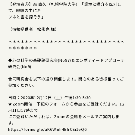
【登壇者④】森 直久（札幌学院大学）「環境と媒介を区別し
て、経験の中にキ
ツネと霊を探そう」
（情報提供者 松熊亮 様）
＊＊＊＊＊＊＊＊＊＊＊＊＊＊＊＊＊＊＊＊＊＊＊＊＊＊＊＊
＊＊＊＊＊＊＊
◆心の科学の基礎論研究会(No87)＆エンボディードアプローチ
研究会(No9)
合同研究会を以下の通り開催します。関心のある皆様奮ってご
参加ください。
日時：2020年12月12日（土）午後1:30-5:30
★Zoom開催 下記のフォームから参加をご登録ください。12
月11日17時まで
にご登録いただければ、Zoomの会場をメールでご案内しま
す。
https://forms.gle/aK6Wmh4EfrCEi1eQ6