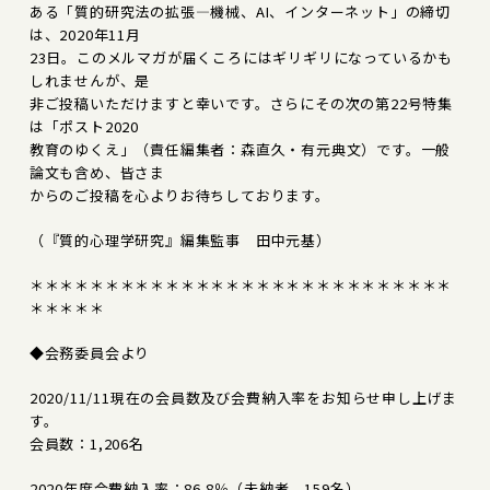
ある「質的研究法の拡張―機械、AI、インターネット」の締切
は、2020年11月
23日。このメルマガが届くころにはギリギリになっているかも
しれませんが、是
非ご投稿いただけますと幸いです。さらにその次の第22号特集
は「ポスト2020
教育のゆくえ」（責任編集者：森直久・有元典文）です。一般
論文も含め、皆さま
からのご投稿を心よりお待ちしております。
（『質的心理学研究』編集監事 田中元基）
＊＊＊＊＊＊＊＊＊＊＊＊＊＊＊＊＊＊＊＊＊＊＊＊＊＊＊＊
＊＊＊＊＊
◆会務委員会より
2020/11/11現在の会員数及び会費納入率をお知らせ申し上げま
す。
会員数：1,206名
2020年度会費納入率：86.8％（未納者 159名）