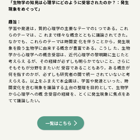
「生物学の知見は心理学にどのように受容されたのか？：発生
現象をめぐって」
趣旨：
学習や発達は，質的心理学の主要なテーマの1 つである。これ
らのテーマは、こ れまで様々な概念とともに議論されてきた。
なかでも、これらのテーマは時間変 化を伴うことから，発生現
象を扱う生物学に由来する概念が豊富である。こうし た、生物
学から心理学への概念受容は、近代心理学の黎明期に生じたと
考えらえ るが、その経緯が必ずしも明らかでないこと、さらに
そもそもが分野をまたいだ 受容であることもあり，ある概念が
何を指すのかが、必ずしも研究者の間で統一 されていないと考
えらえる。以上をふまえて本企画は、学習や発達といった、時
間変化を含む現象を議論する土台の整理を目的として、生物学
から心理学への概 念受容の経緯を、とくに発生現象に焦点をあ
てて議論したい。
一覧はこちら