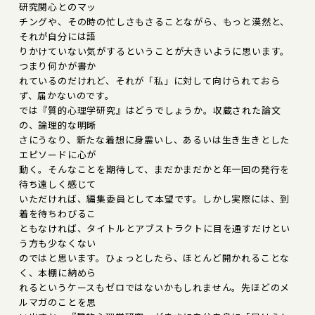
研究関心とのマッ
チングや、その時の忙しさもさることながら、もっと漠然と、
それが自分には語
りかけていない気がするということが大きいように思います。
つまり何かが書か
れているのだけれど、それが「私」に対して向けられておら
ず、届かないのです。
では『質的心理学研究』はどうでしょうか。収蔵された論文
の、論理的な明晰
さにうなり、新たな着想に身震いし、あるいは生き生きとした
エピソードに心が
動く。そんなことを期待して、まだかまだかと年一回の発行を
待ち遠しく感じて
いただければ、編集委員として本望です。しかし実際には、到
着を待ちわびるこ
ともなければ、タイトルとアブストラクトに目を通すだけとい
う方も少なくない
のではと思います。ひょっとしたら、ほとんど開かれることな
く、本棚に納めら
れるというケースもゼロではないかもしれません。先ほどのメ
ルマガのことを思