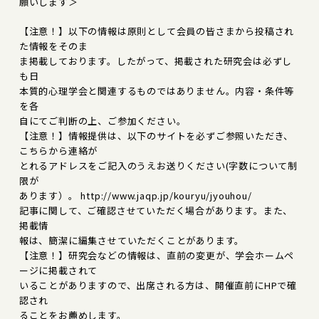
願いします＞
【注意！】以下の情報は原則として会員の皆さまから投稿され
た情報をそのま
ま掲載しております。したがって、掲載された研究会は必ずし
も日
本質的心理学会と関連するものではありません。内容・条件等
を各
自にてご判断の上、ご参加ください。
【注意！】情報提供は、以下のサイトを必ずご参照いただき、
こちらから連絡が
とれるアドレスをご記入のうえお送りください(字数について制
限が
あります）。 http://www.jaqp.jp/kouryu/jyouhou/
記事に関して、ご確認させていただく場合があります。また、
掲載情
報は、簡潔に編集させていただくことがあります。
【注意！】研究会などの情報は、直前の変更が、学会ホームペ
ージに掲載されて
いることがありますので、出席される方は、開催直前にHPで確
認され
ることをお薦めします。