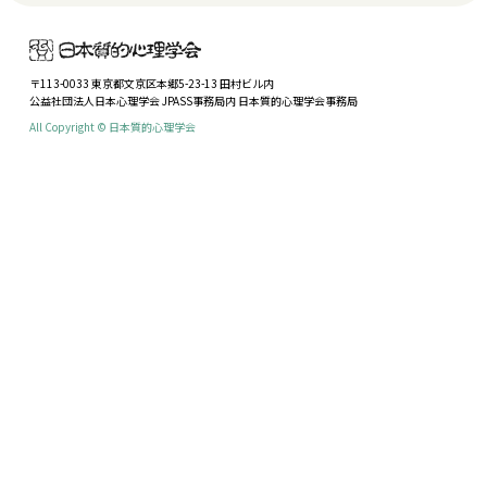
〒113-0033 東京都文京区本郷5-23-13 田村ビル内
公益社団法人日本心理学会 JPASS事務局内 日本質的心理学会事務局
All Copyright © 日本質的心理学会