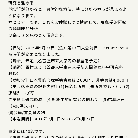
研究を進める
“筋道”が分かると、具体的な方法、特に分析の視点が見えるよ
うになります。
本セミナーでは、これを実体験しつつ検討して、現象学的研究
の醍醐味と分析
の楽しさを味わって頂きます。
【日時】2016年9月23日（金）第13回大会前日 10:00～16:00
※時間が変更となりました。
【場所】未定（名古屋市立大学内の教室を予定）
【講師】西村ユミ（首都大学東京大学院人間健康科学研究科
教授）
【参加費】日本質的心理学会会員は2,000円、非会員は4,000円
【申し込み時の記載内容】(1)氏名と所属（無所属でも可）、(2)
連絡先、(3)研
究主題と研究領域、(4)現象学的研究との関わり、(5)応募理由
（400字以内）、
(6)会員/非会員の別
【申込期間】2016年7月1日～2016年8月23日
※定員は20名です。
※定員を超過する申し込みがあった場合、申込期限より早期に