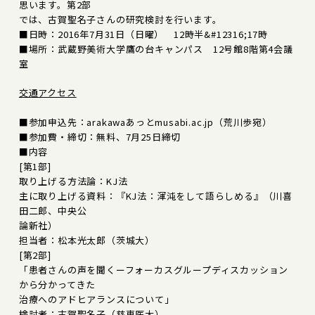
思います。第2部
では、古賀聖名子さんの研究検討を行います。
■日時：2016年7月31日（日曜） 12時半&#12316;17時
■場所：武蔵野美術大学鷹の台キャンパス 12号館8階第4会議
室
交通アクセス
■参加申込先：arakawaあっとmusabi.ac.jp（荒川歩宛）
■参加費・締切：無料、7月25日締切
■内容
[第1部]
取り上げる方法論：KJ法
主に取り上げる資料：『KJ法：渾沌をして語らしめる』（川喜
田二郎、中央公
論新社）
担当者：松本光太郎（茨城大）
[第2部]
「患者さんの声を聞くーフォーカスグループディスカッション
から分かってきた
治療へのアドヒアランスについて」
検討者：古賀聖名子（慈恵医大）