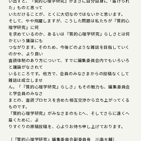
い出すと、『質的心理学研究』がまさに自分自身に「届けられ
た」ものと思って
いただけることが、とくに大切なのではないかと思います。
そして、やや飛躍しますが、こうした問題は私たちが『質的心
理学研究』に何
を求めているのか、あるいは『質的心理学研究』らしさとは何
かという議論にも
つながります。そのため、今後どのような雑誌を目指していく
のかや、より良い
査読体制のあり方について、すでに編集委員会内でもいろいろ
と議論がなされて
いるところです。他方で、会員のみなさまからの投稿なくして
雑誌は成立しませ
ん。「『質的心理学研究』らしさ」もその魅力も、編集委員会
と学会員のみなさ
まとの、査読プロセスを含めた相互交渉から立ち上がってくる
ものです。
『質的心理学研究』がみなさまのもとへ、そしてさらに遠くへ
届くために、よ
りすぐりの原稿投稿を、心よりお待ち申し上げております。
（『質的心理学研究』編集委員会副委員長 川島大輔）