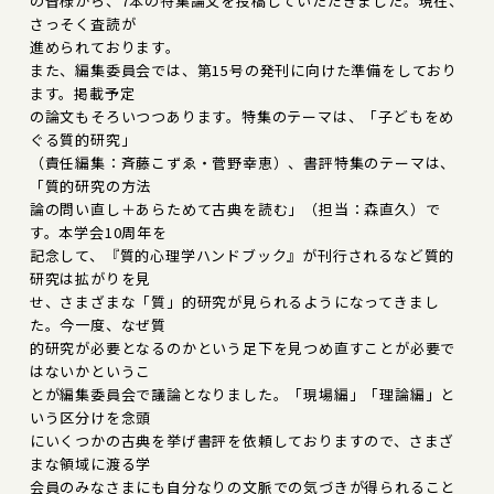
の皆様から、7本の特集論文を投稿していただきました。現在、
さっそく査読が
進められております。
また、編集委員会では、第15号の発刊に向けた準備をしており
ます。掲載予定
の論文もそろいつつあります。特集のテーマは、「子どもをめ
ぐる質的研究」
（責任編集：斉藤こずゑ・菅野幸恵）、書評特集のテーマは、
「質的研究の方法
論の問い直し＋あらためて古典を読む」（担当：森直久）で
す。本学会10周年を
記念して、『質的心理学ハンドブック』が刊行されるなど質的
研究は拡がりを見
せ、さまざまな「質」的研究が見られるようになってきまし
た。今一度、なぜ質
的研究が必要となるのかという足下を見つめ直すことが必要で
はないかというこ
とが編集委員会で議論となりました。「現場編」「理論編」と
いう区分けを念頭
にいくつかの古典を挙げ書評を依頼しておりますので、さまざ
まな領域に渡る学
会員のみなさまにも自分なりの文脈での気づきが得られること