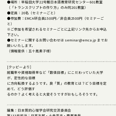
●場所：早稲田大学22号館日本語教育研究センター601教室
（「トランスクリプトの作り方」のみ同201教室）
●定員：20名（セミナーごと）
●参加費：EMCA研会員1500円／非会員2500円（セミナーご
と）
※ご参加を希望されるセミナーごとに上記リンク先からお申込
下さい。
●セミナーに関するお問い合わせは seminar@emca.jp までお
願いいたします。
（情報提供：五十嵐素子様）
………………………………………………………………………………
[クッピーより］
就職率や資格取得率など「数値目標」にこだわっていた大学
が、定性的な目標
に方向転換するようです。良「質」の教育とは？どう目標を定
めて、どう評価す
るのか？よく考えると大変そうですがおもしろそうです。
………………………………………………………………………………
編集：日本質的心理学会研究交流委員会
第133号担当：日高友郎・土倉英志・鹿嶌達哉