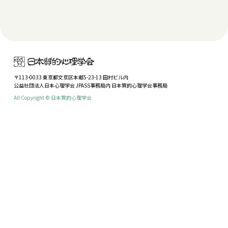
〒113-0033 東京都文京区本郷5-23-13 田村ビル内
公益社団法人日本心理学会 JPASS事務局内 日本質的心理学会事務局
All Copyright © 日本質的心理学会