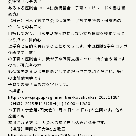
会後援『ウチの子
あるある座談会2015&出前講習会：子育てエピソードの書き留
め方』
【概要】日本子育て学会は保護者・子育て支援者・研究者の三
位一体での共同を
目指しており、日常生活から乖離しない立ち位置を模索すると
いう点で、質的心
理学会と目的を共有することができます。本企画は2学会コラボ
企画です。前半
の子育て座談会は、我が子や保育支援について語り合う場です
ので、研究者の方
も保護者あるいは支援者としての視点でご参加ください。後半
の出前講習会では
子育ての書き留め方を学びます。
＊詳細；
http://www.jaqp.jp/sg_member/koushuukai_20151128/
【日時】2015年11月28日(土) 10:00～12:30
＊子育て学会第7回大会(11月28日～29日)内の企画です。他の
企画へも
参加される方は、大会への参加申し込みが必要です。
【場所】甲南女子大学921教室
http://kosodategakkai.jp/2015conf/access/