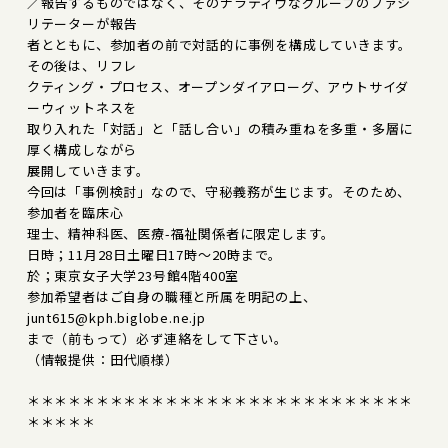
／報告するものではなく、そのナラティヴなグループのファシ
リテーターが報告
者とともに、参加者の前で対話的に事例を構成していきます。
その後は、リフレ
クティング・プロセス、オープンダイアローグ、アウトサイダ
ーウィットネスを
取り入れた「対話」と「話し合い」の積み重ねを多重・多層に
厚く構成しながら
展開していきます。
今回は「事例検討」なので、守秘義務が生じます。そのため、
参加者を臨床心
理士、精神科医、医療-福祉関係者に限定します。
日時；11月28日土曜日17時～20時まで。
於；東京女子大学23号館4階400室
参加希望者はご自身の職種と所属を明記の上、
junt615@kph.biglobe.ne.jp
まで（前もって）必ず連絡をして下さい。
（情報提供：田代順様）
＊＊＊＊＊＊＊＊＊＊＊＊＊＊＊＊＊＊＊＊＊＊＊＊＊＊＊＊
＊＊＊＊＊