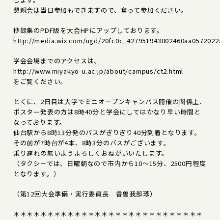
懇親会は当日参加もできますので、奮って参加ください。
抄録集のPDF版を大会HPにアップしております。
http://media.wix.com/ugd/20fc0c_427951943002460aa0572022
学会会場までのアクセスは、
http://www.miyakyo-u.ac.jp/about/campus/ct2.html
をご覧ください。
とくに、2日目は大学でミニオープンキャンパス開催の関係上、
ポスター発表の方は8時40分と学会にしてはかなり早い時間と
なっております。
仙台駅から8時13分発のバスがぎりぎり40分到着となります。
その前が7時台が4本、8時3分のバスがございます。
乗り遅れの無いようよろしくおねがいいたします。
（タクシーでは、日曜朝なので市内から10～15分、2500円程度
となります。）
（第12回大会準備・実行委員長 香曽我部琢）
＊＊＊＊＊＊＊＊＊＊＊＊＊＊＊＊＊＊＊＊＊＊＊＊＊＊＊＊