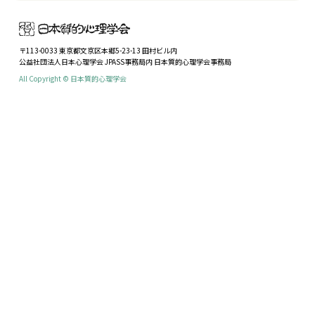
〒113-0033 東京都文京区本郷5-23-13 田村ビル内
公益社団法人日本心理学会 JPASS事務局内 日本質的心理学会事務局
All Copyright © 日本質的心理学会