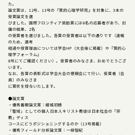
た。
論文賞は、12号、13号の『質的心理学研究』を対象に、3本の
受賞論文を選
びました。国際フロンティア奨励賞には6名の応募者があり、討
議の結果、2名
の受賞者を選びました。各賞の受賞者は以下の通りです（速報
のため、選考
経過や授賞理由については学会HP（大会後に掲載）や『質的心
理学フォーラム』
8号にてご確認ください）。受賞者のみなさま、おめでとうござ
います。
なお、各賞の表彰式は学会大会の懇親会にて行い、受賞者（会
員）のみなさま
に賞状を授与いたします。
●論文賞
・優秀着眼論文賞：綾城初穂
「聖域」としての個人――日本人キリスト教徒は日本社会の「宗
教」ディス
コースにどうポジショニングするのか（13号掲載）
・優秀フィールド分析論文賞：一柳智紀