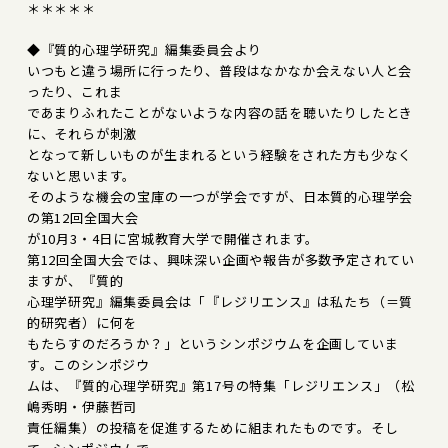
＊＊＊＊＊
◆『質的心理学研究』編集委員会より
いつもと違う場所に行ったり、普段はなかなか会えない人と会
ったり、これま
であまりふれたことがないような内容の話を聴いたりしたとき
に、それらが刺激
となって新しいものが生まれるという経験をされた方も少なく
ないと思います。
そのような機会の宝庫の一つが学会ですが、日本質的心理学会
の第12回全国大会
が10月3・4日に宮城教育大学で開催されます。
第12回全国大会では、興味深い企画や報告が多数予定されてい
ますが、『質的
心理学研究』編集委員会は「『レジリエンス』は私たち（＝質
的研究者）に何を
もたらすのだろうか？」というシンポジウムを企画していま
す。このシンポジウ
ムは、『質的心理学研究』第17号の特集「レジリエンス」（松
嶋秀明・伊藤哲司
責任編集）の投稿を促進するために組まれたものです。そし