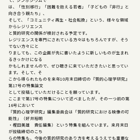
て、シンポジウムで
は、「性別移行」「困難を抱える若者」「子どもの『非行』と
向き合う親たち」、
そして、「コミュニティ再生・社会転換」という、様々な領域
からレジリエンス
と質的研究の関係が検討される予定です。
レジリエンスを専門にされている方々はもちろんですが、そう
でない方々にと
りましても、この企画が先に書いたように新しいものが生まれ
るきっかけになる
かもしれませんので、ぜひ聴きに来ていただきたいと思ってい
ます。そして、そ
こから得られたものを来年10月末日締切の『質的心理学研究』
第17号の特集論文
として投稿していただけることを願っています。
ここまで第17号の特集について述べましたが、その一つ前の第
16号において
『質的心理学研究』編集委員会は「質的研究における映像の可
能性」（好井裕明
・樫田美雄 責任編集）という特集を組んでいます。来月末日
が投稿締切のこち
らの特集も、今後の質的研究のあり方を考えるうえでも重要な