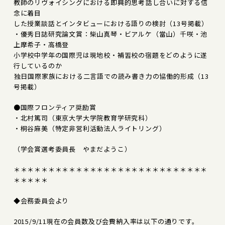
教師のリヴォイシングにおける即興的思考――話し合いに対する信
念に着目
した授業談話とインタビューにおける語りの検討（13号掲載）
・優秀日誌研究論文賞：柴山真琴・ビアルケ（當山）千咲・池
上摩希子・高橋登
小学校中学年の国際児は現地校・補習校の宿題をどのように遂
行しているのか
――独日国際家族における二言語での読み書き力の協働的形成（13
号掲載）
●国際フロンティア奨励賞
・北村篤司（東京大学大学院教育学研究科）
・桐谷麻美（特定非営利活動法人ライトリング）
（学会賞選考委員長 やまだようこ）
＊＊＊＊＊＊＊＊＊＊＊＊＊＊＊＊＊＊＊＊＊＊＊＊＊＊＊＊
＊＊＊＊＊
◆会務委員会より
2015/9/11現在の会員数及び会費納入率は以下の通りです。