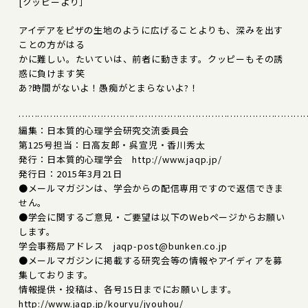
[クッピーより］
アイデアをピザの生地のように広げることよりも、深みを出す
ことの方がはる
かに難しい。たいていは、前者に動きます。クッピーもその誘
惑に負けます笑
あ?時間がないよ！愚痴がとまらないよ?！
………………………………………………………………………………
編集：日本質的心理学会研究交流委員会
第125号担当：日高友郎・呉宣児・香川秀太
発行：日本質的心理学会 http://www.jaqp.jp/
発行日：2015年3月21日
●メールマガジンは、学会からの配信専用ですので返信できま
せん。
●学会に関するご意見・ご要望は以下のWebページからお願い
します。
学会事務局アドレス jaqp-post@bunken.co.jp
●メールマガジンに掲載する研究会等の情報やアイディアを募
集しております。
情報提供・投稿は、各号15日までにお願いします。
http://www.jaqp.jp/kouryu/jyouhou/