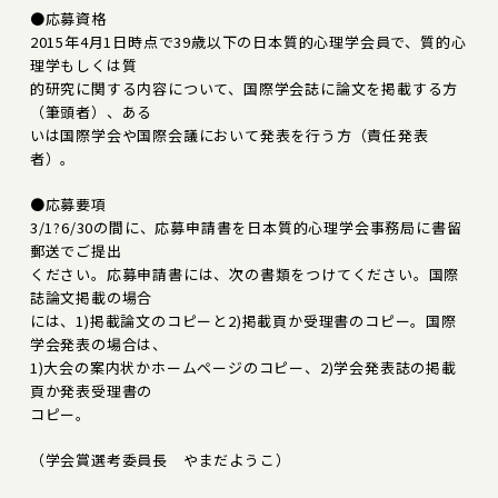
●応募資格
2015年4月1日時点で39歳以下の日本質的心理学会員で、質的心
理学もしくは質
的研究に関する内容について、国際学会誌に論文を掲載する方
（筆頭者）、ある
いは国際学会や国際会議において発表を行う方（責任発表
者）。
●応募要項
3/1?6/30の間に、応募申請書を日本質的心理学会事務局に書留
郵送でご提出
ください。応募申請書には、次の書類をつけてください。国際
誌論文掲載の場合
には、1)掲載論文のコピーと2)掲載頁か受理書のコピー。国際
学会発表の場合は、
1)大会の案内状かホームページのコピー、2)学会発表誌の掲載
頁か発表受理書の
コピー。
（学会賞選考委員長 やまだようこ）