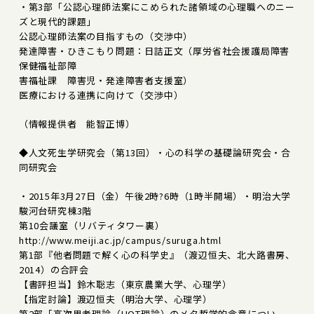
・第3部「公認心理師法案にこめられた諸領域の心理職へのニー
ズと現代的課題」
公認心理師法案の目指すもの（交渉中）
発達障害・ひきこもり問題：日詰正文（厚労省社会援護局障害
保健福祉部障
害福祉課 障害児・発達障害者支援室）
医療における連携に向けて（交渉中）
（情報提供者 能智正博）
◆人文死生学研究会（第13回）・心の科学の基礎論研究会・合
同研究会
・2015年3月27日（金）午後2時?6時（1時半開場）・明治大学
駿河台研究棟3階
第10会議室（リバティタワー裏）
http://www.meiji.ac.jp/campus/suruga.html
第1部『他者問題で解く心の科学史』（渡辺恒夫、北大路書房、
2014）の合評会
【書評担当】鈴木聡志（東京農業大学、心理学）
【指定討論】渡辺恒夫（明治大学、心理学）
第2部「高次思考理論（HOT理論）のメタ哲学的含意につい