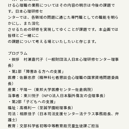
ける心理職の業務についてはその内容の明示は今後の課題で
す。日本心理研修セ
ンターでは、各領域の問題に通じた専門職としての職能を明ら
かにし、また深化
させるための研修を実現してゆくことが課題です。本企画では
皆様とご一緒にこ
の課題について考える場といたしたいと存じます。
プログラム
・挨拶 村瀬嘉代子（一般財団法人日本心理研修センター理事
長）
・第1部「障害ある方への支援」
医療：佐藤忠彦（精神科七者懇談会心理職の国家資格問題委員
長）
産業：平陽一（東邦大学医療センター佐倉病院）
当事者：東川悦子（NPO法人日本脳外傷友の会理事長）
・第2部「子どもへの支援」
福祉：高橋利一（至誠学園総理事長）
司法：相原佳子（日本司法支援センター法テラス事務局長、弁
護士）
教育：文部科学省初等中等教育局児童生徒課ご担当