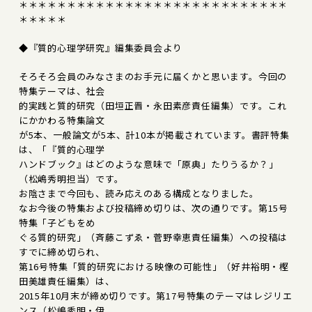
＊＊＊＊＊＊＊＊＊＊＊＊＊＊＊＊＊＊＊＊＊＊＊＊＊＊＊＊
＊＊＊＊＊
◆『質的心理学研究』編集委員会より
そろそろ会員のみなさまのお手元に届くかと思います。今回の
特集テーマは、社会
的実践と質的研究（田垣正晋・永田素彦責任編集）です。これ
にかかわる特集論文
が5本、一般論文が5本、計10本が掲載されています。書評特集
は、「『質的心理学
ハンドブック』はどのような意味で「原典」たりうるか？」
（松嶋秀明担当）です。
お陰さまで今回も、読み応えのある構成となりました。
なお今後の特集および投稿締め切りは、次の通りです。第15号
特集「子どもをめ
ぐる質的研究」（斉藤こずゑ・菅野幸恵責任編集）への投稿は
すでに締め切られ、
第16号特集「質的研究における映像の可能性」（好井裕明・樫
田美雄責任編集）は、
2015年10月末が締め切りです。第17号特集のテーマはレジリエ
ンス（松嶋秀明・伊