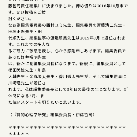
藤哲司責任編集）に決まりました。締め切りは2016年10月末で
す。ぜひ投稿をご検
討ください。
なお副編集委員長の西村ユミ先生、編集委員の斎藤清二先生・
田垣正晋先生・田
代順先生、編集監事の渡邉照美先生は2015年3月で退任されま
す。これまでの多大な
るご尽力に敬意を表し、心から感謝申しあげます。編集委員で
あった好井裕明先生
は、新たに副編集委員長になります。新規に、編集委員として
樫田美雄先生・川島
大輔先生・金丸隆太先生・香川秀太先生が、そして編集監事に
川崎隆先生が着任さ
れます。私は編集委員長として3年目の最後の年となります。新
体制になる4月、ま
た佳いスタートを切りたいと思います。
（『質的心理学研究』編集委員長・伊藤哲司）
＊＊＊＊＊＊＊＊＊＊＊＊＊＊＊＊＊＊＊＊＊＊＊＊＊＊＊＊
＊＊＊＊＊