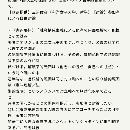
て」
【話題提供】三浦俊彦（和洋女子大学、哲学）【討論】参加者
による自由討論
・（書評要旨）「社会構成主義による他者の内面理解の可能性
とその試み」
著者はオリジナルの二次元平面モデルをつくり、過去の科学的
心理学の諸潮流
の認識論を各象限に位置づける。その後、質的心理学の諸認識
論を次のように特
徴づける。解釈学的転回は〈他者への視点／自己への視点〉と
いう対立軸への中
途半端な、言語論的転回は同じ対立軸への、もの語り論的転回
は〈意味理解／法
則的説明〉というスタンスの対立軸への無効化攻撃である、
と。
評者の関心から２つの問題を提起し、参加者と討論したい。
1)社会構成主義のまま人間の内面にアプローチすることの可能
性。著者は言語論
的転回に大きな影響を与えたウィトゲンシュタインに批判的で
あるが、評者は彼