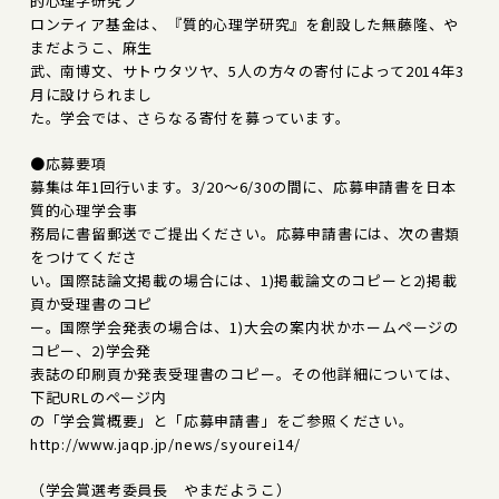
的心理学研究フ
ロンティア基金は、『質的心理学研究』を創設した無藤隆、や
まだようこ、麻生
武、南博文、サトウタツヤ、5人の方々の寄付によって2014年3
月に設けられまし
た。学会では、さらなる寄付を募っています。
●応募要項
募集は年1回行います。3/20～6/30の間に、応募申請書を日本
質的心理学会事
務局に書留郵送でご提出ください。応募申請書には、次の書類
をつけてくださ
い。国際誌論文掲載の場合には、1)掲載論文のコピーと2)掲載
頁か受理書のコピ
ー。国際学会発表の場合は、1)大会の案内状かホームページの
コピー、2)学会発
表誌の印刷頁か発表受理書のコピー。その他詳細については、
下記URLのページ内
の「学会賞概要」と「応募申請書」をご参照ください。
http://www.jaqp.jp/news/syourei14/
（学会賞選考委員長 やまだようこ）