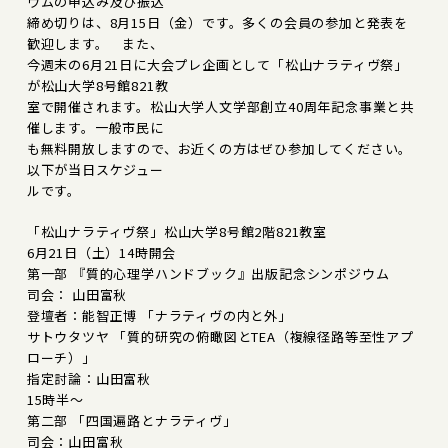
ウムの申込み及び振込
締め切りは、8月15日（金）です。多くの会員の参加と発表を
歓迎します。 また、
今週末の6月21日に大会プレ企画として「松山ナラティヴ祭」
が松山大学8号館821教
室で開催されます。松山大学人文学部創立40周年記念事業と共
催します。一般市民に
も無料開放しますので、お近くの方はぜひ参加してください。
以下が当日スケジュー
ルです。
「松山ナラティヴ祭」松山大学8号館2階821教室
6月21日（土）14時開会
第一部 『質的心理学ハンドブック』出版記念シンポジウム
司会： 山田富秋
登壇者：能智正博 「ナラティヴの内と外」
サトウタツヤ 「質的研究の俯瞰図とTEA（複線径路等至性アプ
ローチ）」
指定討論：山田富秋
15時半～
第二部 「四国遍路とナラティヴ」
司会：山田富秋