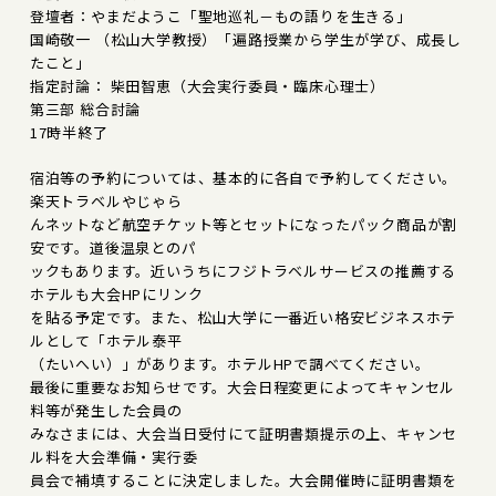
登壇者：やまだようこ「聖地巡礼－もの語りを生きる」
国崎敬一 （松山大学教授）「遍路授業から学生が学び、成長し
たこと」
指定討論： 柴田智恵（大会実行委員・臨床心理士）
第三部 総合討論
17時半終了
宿泊等の予約については、基本的に各自で予約してください。
楽天トラベルやじゃら
んネットなど航空チケット等とセットになったパック商品が割
安です。道後温泉とのパ
ックもあります。近いうちにフジトラベルサービスの推薦する
ホテルも大会HPにリンク
を貼る予定です。また、松山大学に一番近い格安ビジネスホテ
ルとして「ホテル泰平
（たいへい）」があります。ホテルHPで調べてください。
最後に重要なお知らせです。大会日程変更によってキャンセル
料等が発生した会員の
みなさまには、大会当日受付にて証明書類提示の上、キャンセ
ル料を大会準備・実行委
員会で補填することに決定しました。大会開催時に証明書類を