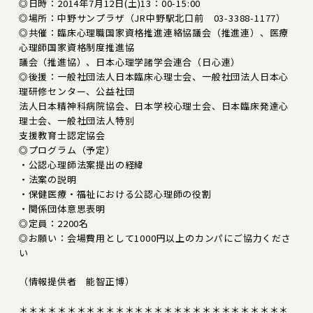
◎日時：2014年7月12日(土)13：00-15:00
◎場所：中野サンプラザ（JR中野駅北口前 03-3388-1177）
◎共催：臨床心理職国家資格推進連絡協議会（推進連）、医療
心理師国家資格制度推進協
議会（推進協）、日本心理学諸学会連合（日心連）
◎後援：一般社団法人日本臨床心理士会、一般社団法人日本心
理研修センター、公益社団
法人日本精神科病院協会、日本学校心理士会、日本臨床発達心
理士会、一般社団法人特別
支援教育士認定協会
◎プログラム（予定）
・公認心理師法案提出の経緯
・法案の説明
・保健医療・福祉における公認心理師の役割
・関係団体意思表明
◎定員：2200名
◎お願い：会場費用として1000円以上のカンパにご協力くださ
い
（情報提供者 能智正博）
＊＊＊＊＊＊＊＊＊＊＊＊＊＊＊＊＊＊＊＊＊＊＊＊＊＊＊＊