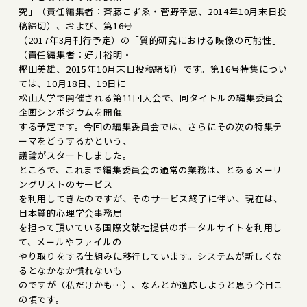
究」（責任編集者：斉藤こずゑ・菅野幸恵、2014年10月末日投
稿締切）、および、第16号
（2017年3月刊行予定）の「質的研究における映像の可能性」
（責任編集者：好井裕明・
樫田美雄、2015年10月末日投稿締切）です。第16号特集につい
ては、10月18日、19日に
松山大学で開催される第11回大会で、同タイトルの編集委員会
企画シンポジウムを開催
する予定です。今回の編集委員会では、さらにその次の特集テ
ーマをどうするかという、
議論がスタートしました。
ところで、これまで編集委員会の通常の業務は、とあるメーリ
ングリストのサービス
を利用してきたのですが、そのサービス終了に伴い、現在は、
日本質的心理学会事務局
を担って頂いている国際文献社提供のポータルサイトを利用し
て、メールやファイルの
やり取りをする仕組みに移行しています。システムが新しくな
るとなかなか慣れないも
のですが（私だけかも…）、なんとか適応しようと思う今日こ
の頃です。